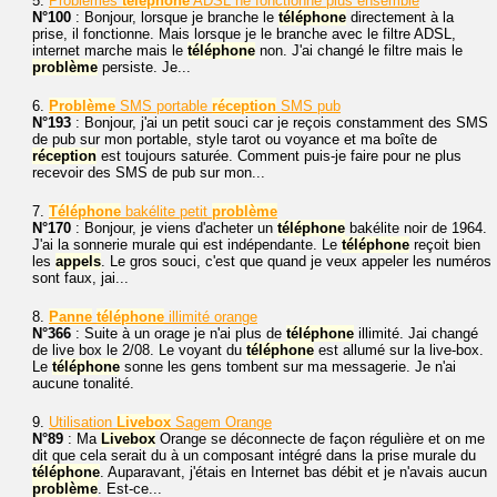
5.
Problèmes
téléphone
ADSL ne fonctionne plus ensemble
N°100
: Bonjour, lorsque je branche le
téléphone
directement à la
prise, il fonctionne. Mais lorsque je le branche avec le filtre ADSL,
internet marche mais le
téléphone
non. J'ai changé le filtre mais le
problème
persiste. Je...
6.
Problème
SMS portable
réception
SMS pub
N°193
: Bonjour, j'ai un petit souci car je reçois constamment des SMS
de pub sur mon portable, style tarot ou voyance et ma boîte de
réception
est toujours saturée. Comment puis-je faire pour ne plus
recevoir des SMS de pub sur mon...
7.
Téléphone
bakélite petit
problème
N°170
: Bonjour, je viens d'acheter un
téléphone
bakélite noir de 1964.
J'ai la sonnerie murale qui est indépendante. Le
téléphone
reçoit bien
les
appels
. Le gros souci, c'est que quand je veux appeler les numéros
sont faux, jai...
8.
Panne
téléphone
illimité orange
N°366
: Suite à un orage je n'ai plus de
téléphone
illimité. Jai changé
de live box le 2/08. Le voyant du
téléphone
est allumé sur la live-box.
Le
téléphone
sonne les gens tombent sur ma messagerie. Je n'ai
aucune tonalité.
9.
Utilisation
Livebox
Sagem Orange
N°89
: Ma
Livebox
Orange se déconnecte de façon régulière et on me
dit que cela serait du à un composant intégré dans la prise murale du
téléphone
. Auparavant, j'étais en Internet bas débit et je n'avais aucun
problème
. Est-ce...