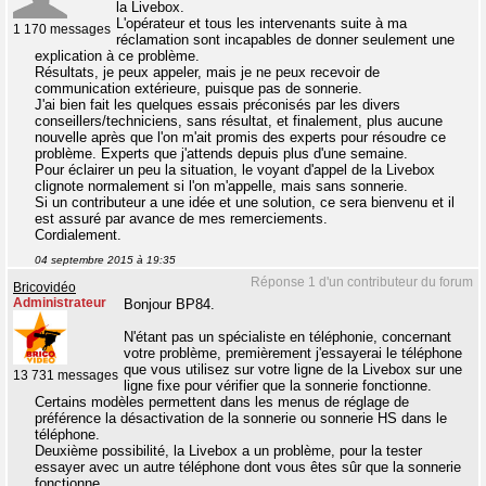
la Livebox.
L'opérateur et tous les intervenants suite à ma
1 170 messages
réclamation sont incapables de donner seulement une
explication à ce problème.
Résultats, je peux appeler, mais je ne peux recevoir de
communication extérieure, puisque pas de sonnerie.
J'ai bien fait les quelques essais préconisés par les divers
conseillers/techniciens, sans résultat, et finalement, plus aucune
nouvelle après que l'on m'ait promis des experts pour résoudre ce
problème. Experts que j'attends depuis plus d'une semaine.
Pour éclairer un peu la situation, le voyant d'appel de la Livebox
clignote normalement si l'on m'appelle, mais sans sonnerie.
Si un contributeur a une idée et une solution, ce sera bienvenu et il
est assuré par avance de mes remerciements.
Cordialement.
04 septembre 2015 à 19:35
Réponse 1 d'un contributeur du forum
Bricovidéo
Administrateur
Bonjour BP84.
N'étant pas un spécialiste en téléphonie, concernant
votre problème, premièrement j'essayerai le téléphone
que vous utilisez sur votre ligne de la Livebox sur une
13 731 messages
ligne fixe pour vérifier que la sonnerie fonctionne.
Certains modèles permettent dans les menus de réglage de
préférence la désactivation de la sonnerie ou sonnerie HS dans le
téléphone.
Deuxième possibilité, la Livebox a un problème, pour la tester
essayer avec un autre téléphone dont vous êtes sûr que la sonnerie
fonctionne.