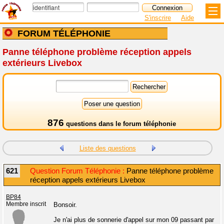
S'inscrire
Aide
FORUM TÉLÉPHONIE
Panne téléphone problème réception appels
extérieurs Livebox
876
questions dans le
forum téléphonie
Liste des questions
621
Question Forum Téléphonie :
Panne téléphone problème
réception appels extérieurs Livebox
BP84
Membre inscrit
Bonsoir.
Je n'ai plus de sonnerie d'appel sur mon 09 passant par