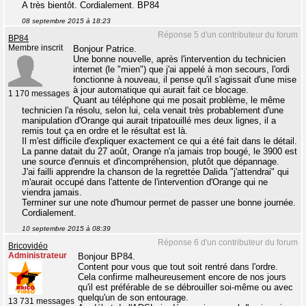
A très bientôt. Cordialement. BP84
08 septembre 2015 à 18:23
Réponse 5 d'un contributeur du forum
BP84
Membre inscrit
Bonjour Patrice.
Une bonne nouvelle, après l'intervention du technicien
internet (le "mien") que j'ai appelé à mon secours, l'ordi
fonctionne à nouveau, il pense qu'il s'agissait d'une mise
à jour automatique qui aurait fait ce blocage.
1 170 messages
Quant au téléphone qui me posait problème, le même
technicien l'a résolu, selon lui, cela venait très probablement d'une
manipulation d'Orange qui aurait tripatouillé mes deux lignes, il a
remis tout ça en ordre et le résultat est là.
Il m'est difficile d'expliquer exactement ce qui a été fait dans le détail.
La panne datait du 27 août, Orange n'a jamais trop bougé, le 3900 est
une source d'ennuis et d'incompréhension, plutôt que dépannage.
J'ai failli apprendre la chanson de la regrettée Dalida "j'attendrai" qui
m'aurait occupé dans l'attente de l'intervention d'Orange qui ne
viendra jamais.
Terminer sur une note d'humour permet de passer une bonne journée.
Cordialement.
10 septembre 2015 à 08:39
Réponse 6 d'un contributeur du forum
Bricovidéo
Administrateur
Bonjour BP84.
Content pour vous que tout soit rentré dans l'ordre.
Cela confirme malheureusement encore de nos jours
qu'il est préférable de se débrouiller soi-même ou avec
quelqu'un de son entourage.
13 731 messages