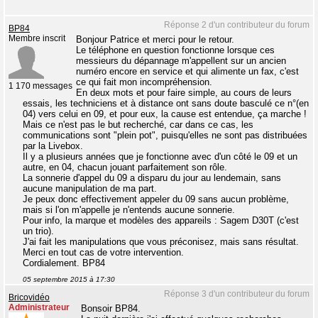
Réponse 2 d'un contributeur du forum
BP84
Membre inscrit
Bonjour Patrice et merci pour le retour.
Le téléphone en question fonctionne lorsque ces
messieurs du dépannage m'appellent sur un ancien
numéro encore en service et qui alimente un fax, c'est
ce qui fait mon incompréhension.
1 170 messages
En deux mots et pour faire simple, au cours de leurs
essais, les techniciens et à distance ont sans doute basculé ce n°(en
04) vers celui en 09, et pour eux, la cause est entendue, ça marche !
Mais ce n'est pas le but recherché, car dans ce cas, les
communications sont "plein pot", puisqu'elles ne sont pas distribuées
par la Livebox.
Il y a plusieurs années que je fonctionne avec d'un côté le 09 et un
autre, en 04, chacun jouant parfaitement son rôle.
La sonnerie d'appel du 09 a disparu du jour au lendemain, sans
aucune manipulation de ma part.
Je peux donc effectivement appeler du 09 sans aucun problème,
mais si l'on m'appelle je n'entends aucune sonnerie.
Pour info, la marque et modèles des appareils : Sagem D30T (c'est
un trio).
J'ai fait les manipulations que vous préconisez, mais sans résultat.
Merci en tout cas de votre intervention.
Cordialement. BP84
05 septembre 2015 à 17:30
Réponse 3 d'un contributeur du forum
Bricovidéo
Administrateur
Bonsoir BP84.