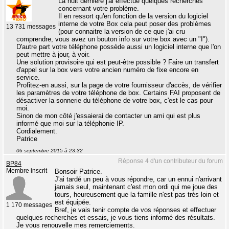
La nuit dernière j'ai effectué quelques recherches
concernant votre problème.
Il en ressort qu'en fonction de la version du logiciel
interne de votre Box cela peut poser des problèmes
13 731 messages
(pour connaitre la version de ce que j'ai cru
comprendre, vous avez un bouton info sur votre box avec un "I").
D'autre part votre téléphone possède aussi un logiciel interne que l'on
peut mettre à jour, à voir.
Une solution provisoire qui est peut-être possible ? Faire un transfert
d'appel sur la box vers votre ancien numéro de fixe encore en
service.
Profitez-en aussi, sur la page de votre fournisseur d'accès, de vérifier
les paramètres de votre téléphone de box. Certains FAI proposent de
désactiver la sonnerie du téléphone de votre box, c'est le cas pour
moi.
Sinon de mon côté j'essaierai de contacter un ami qui est plus
informé que moi sur la téléphonie IP.
Cordialement.
Patrice
06 septembre 2015 à 23:32
Réponse 4 d'un contributeur du forum
BP84
Membre inscrit
Bonsoir Patrice.
J'ai tardé un peu à vous répondre, car un ennui n'arrivant
jamais seul, maintenant c'est mon ordi qui me joue des
tours, heureusement que la famille n'est pas très loin et
est équipée.
1 170 messages
Bref, je vais tenir compte de vos réponses et effectuer
quelques recherches et essais, je vous tiens informé des résultats.
Je vous renouvelle mes remerciements.