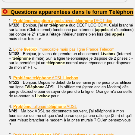
Questions apparentées dans le forum Téléphoni
1.
Problème
réception
appels
avec
téléphone
DECT duo
N°328
: Bonjour, j'ai un
téléphone
duo DECT LOGICOM. Celui branché
sur la box (Club-internet) fonctionne parfaitement (
appels
et réceptions)
par contre le 2° situé à l'étage inférieur sonne bien lors des
appels
mais deux fois sur...
2.
Ligne
livebox
impeccable mais pas ligne France Télécom
N°188
: Bonjour, je viens de prendre un abonnement
Livebox
(Internet
+
téléphone
illimité) Sur la ligne téléphonique je dispose de 2 prises : -
sur la première jai un
téléphone
normal avec répondeur pour disposer
de mon n° FT -...
3.
Problème
téléphone
ADSL
Livebox
N°522
: Bonjour, Depuis le début de la semaine je ne peux plus utiliser
ma ligne
Téléphone
ADSL. Un sifflement (genre ancien Modem) dès
que je décroche pour essayer de prendre la ligne. Orange m'a conseillé
de re-booter la
Livebox
pour...
4.
Problème
rallonge
téléphone
ADSL
N°49
: Ma box ADSL se déconnecte souvent, j'ai téléphoné à mon
fournisseur qui me dit que c'est parce que j'ai une rallonge (3 m) et qu'il
vaut mieux brancher le modem à la prise murale ? Qu'en pensez-vous
?