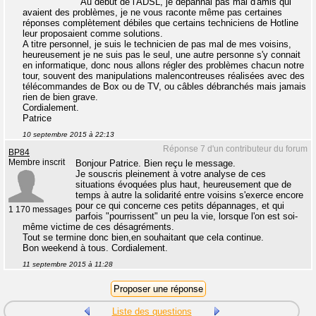
Au début de l'ADSL, je dépannai pas mal d'amis qui
avaient des problèmes, je ne vous raconte même pas certaines
réponses complètement débiles que certains techniciens de Hotline
leur proposaient comme solutions.
A titre personnel, je suis le technicien de pas mal de mes voisins,
heureusement je ne suis pas le seul, une autre personne s'y connait
en informatique, donc nous allons régler des problèmes chacun notre
tour, souvent des manipulations malencontreuses réalisées avec des
télécommandes de Box ou de TV, ou câbles débranchés mais jamais
rien de bien grave.
Cordialement.
Patrice
10 septembre 2015 à 22:13
Réponse 7 d'un contributeur du forum
BP84
Membre inscrit
Bonjour Patrice. Bien reçu le message.
Je souscris pleinement à votre analyse de ces
situations évoquées plus haut, heureusement que de
temps à autre la solidarité entre voisins s'exerce encore
pour ce qui concerne ces petits dépannages, et qui
1 170 messages
parfois "pourrissent" un peu la vie, lorsque l'on est soi-
même victime de ces désagréments.
Tout se termine donc bien,en souhaitant que cela continue.
Bon weekend à tous. Cordialement.
11 septembre 2015 à 11:28
Liste des questions