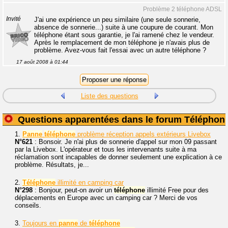
Problème 2 téléphone ADSL
Invité
J'ai une expérience un peu similaire (une seule sonnerie,
absence de sonnerie...) suite à une coupure de courant. Mon
téléphone étant sous garantie, je l'ai ramené chez le vendeur.
Après le remplacement de mon téléphone je n'avais plus de
problème. Avez-vous fait l'essai avec un autre téléphone ?
17 août 2008 à 01:44
Liste des questions
Questions apparentées dans le forum Téléphoni
1.
Panne
téléphone
problème réception appels extérieurs Livebox
N°621
: Bonsoir. Je n'ai plus de sonnerie d'appel sur mon 09 passant
par la Livebox. L'opérateur et tous les intervenants suite à ma
réclamation sont incapables de donner seulement une explication à ce
problème. Résultats, je...
2.
Téléphone
illimité en camping car
N°298
: Bonjour, peut-on avoir un
téléphone
illimité Free pour des
déplacements en Europe avec un camping car ? Merci de vos
conseils.
3.
Toujours en
panne
de
téléphone