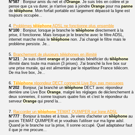
N°587
: Bonjour amis du net et d'
Orange
. Je suis très en colère et je
pense que ça va durer, je n'arrive pas à joindre
Orange
pour ma
panne
de
téléphone
. Mon forfait portable est largement dépassé la ligne est
toujours occupée...
4.
Problèmes
téléphone
ADSL ne fonctionne plus ensemble
N°100
: Bonjour, lorsque je branche le
téléphone
directement à la
prise, il fonctionne. Mais lorsque je le branche avec le filtre ADSL,
internet marche mais le
téléphone
non. J'ai changé le filtre mais le
problème persiste. Je...
5.
Branchement de plusieurs téléphones en illimité
N°121
: Je suis client
orange
et je voudrais bénéficier du
téléphone
illimité dans toute ma maison (3 prises). J'ai branché la live box sur
une prise murale, qui est alimentée par le répartiteur France télécom.
De ma live box, Je...
6.
Téléphone
répondeur DECT connecté Live Box pas messages
N°202
: Bonjour, j'ai branché un
téléphone
DECT avec répondeur
derrière une Live Box
Orange
, malgré les réglages de déclenchement à
deux sonneries, il sonne toujours quatre fois et c'est le répondeur du
serveur
Orange
qui prend la...
7.
Raccorder un
téléphone
TEMAT QUIMPER sur ligne ADSL
N°777
: Bonjour à toutes et à tous. Je viens d'acheter un
téléphone
au
puces TEMAT QUIMPER et je voudrais l'utiliser sur ma ligne adsl.
Quand je le branche sur la prise, Il sonne occupé. Quel adaptateur faut
il que je me procure...