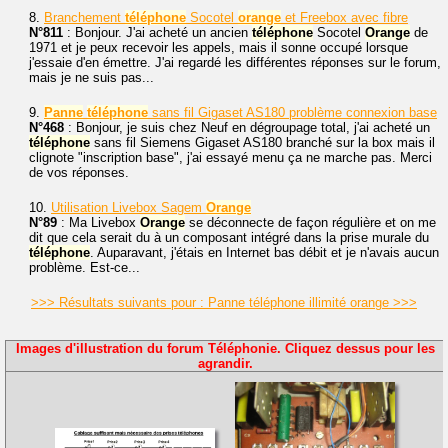
8.
Branchement
téléphone
Socotel
orange
et Freebox avec fibre
N°811
: Bonjour. J'ai acheté un ancien
téléphone
Socotel
Orange
de
1971 et je peux recevoir les appels, mais il sonne occupé lorsque
j'essaie d'en émettre. J'ai regardé les différentes réponses sur le forum,
mais je ne suis pas...
9.
Panne
téléphone
sans fil Gigaset AS180 problème connexion base
N°468
: Bonjour, je suis chez Neuf en dégroupage total, j'ai acheté un
téléphone
sans fil Siemens Gigaset AS180 branché sur la box mais il
clignote "inscription base", j'ai essayé menu ça ne marche pas. Merci
de vos réponses.
10.
Utilisation Livebox Sagem
Orange
N°89
: Ma Livebox
Orange
se déconnecte de façon régulière et on me
dit que cela serait du à un composant intégré dans la prise murale du
téléphone
. Auparavant, j'étais en Internet bas débit et je n'avais aucun
problème. Est-ce...
>>> Résultats suivants pour : Panne téléphone illimité orange >>>
Images d'illustration du forum Téléphonie. Cliquez dessus pour les
agrandir.