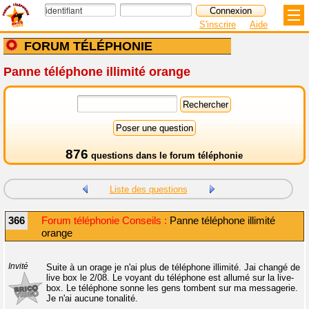
S'inscrire
Aide
FORUM TÉLÉPHONIE
Panne téléphone illimité orange
876
questions dans le
forum téléphonie
Liste des questions
366
Forum téléphonie Conseils :
Panne téléphone illimité
orange
Invité
Suite à un orage je n'ai plus de téléphone illimité. Jai changé de
live box le 2/08. Le voyant du téléphone est allumé sur la live-
box. Le téléphone sonne les gens tombent sur ma messagerie.
Je n'ai aucune tonalité.