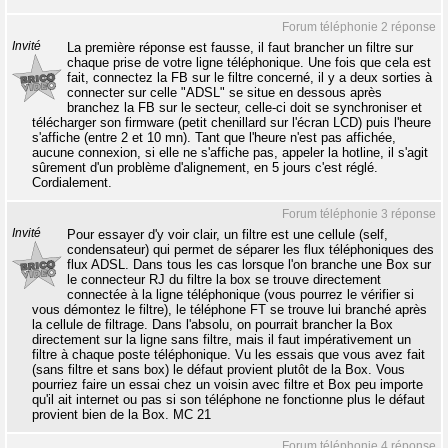
Forum téléphonie 2 réponse
Invité
La première réponse est fausse, il faut brancher un filtre sur
chaque prise de votre ligne téléphonique. Une fois que cela est
fait, connectez la FB sur le filtre concerné, il y a deux sorties à
connecter sur celle "ADSL" se situe en dessous après
branchez la FB sur le secteur, celle-ci doit se synchroniser et
télécharger son firmware (petit chenillard sur l'écran LCD) puis l'heure
s'affiche (entre 2 et 10 mn). Tant que l'heure n'est pas affichée,
aucune connexion, si elle ne s'affiche pas, appeler la hotline, il s'agit
sûrement d'un problème d'alignement, en 5 jours c'est réglé.
Cordialement.
Forum téléphonie 3 réponse
Invité
Pour essayer d'y voir clair, un filtre est une cellule (self,
condensateur) qui permet de séparer les flux téléphoniques des
flux ADSL. Dans tous les cas lorsque l'on branche une Box sur
le connecteur RJ du filtre la box se trouve directement
connectée à la ligne téléphonique (vous pourrez le vérifier si
vous démontez le filtre), le téléphone FT se trouve lui branché après
la cellule de filtrage. Dans l'absolu, on pourrait brancher la Box
directement sur la ligne sans filtre, mais il faut impérativement un
filtre à chaque poste téléphonique. Vu les essais que vous avez fait
(sans filtre et sans box) le défaut provient plutôt de la Box. Vous
pourriez faire un essai chez un voisin avec filtre et Box peu importe
qu'il ait internet ou pas si son téléphone ne fonctionne plus le défaut
provient bien de la Box. MC 21
Forum téléphonie 4 réponse