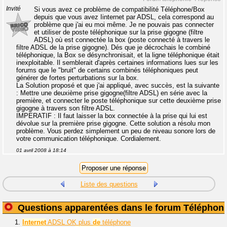
Invité
Si vous avez ce problème de compatibilité Téléphone/Box
depuis que vous avez Iinternet par ADSL, cela correspond au
problème que j'ai eu moi même. Je ne pouvais pas connecter
et utiliser de poste téléphonique sur la prise gigogne (filtre
ADSL) où est connectée la box (poste connecté à travers le
filtre ADSL de la prise gigogne). Dés que je décrochais le combiné
téléphonique, la Box se désynchronisait, et la ligne téléphonique était
inexploitable. Il semblerait d'après certaines informations lues sur les
forums que le "bruit" de certains combinés téléphoniques peut
générer de fortes perturbations sur la box.
La Solution proposé et que j'ai appliqué, avec succès, est la suivante
: Mettre une deuxième prise gigogne(filtre ADSL) en série avec la
première, et connecter le poste téléphonique sur cette deuxième prise
gigogne à travers son filtre ADSL.
IMPERATIF : Il faut laisser la box connectée à la prise qui lui est
dévolue sur la première prise gigogne. Cette solution a résolu mon
problème. Vous perdez simplement un peu de niveau sonore lors de
votre communication téléphonique. Cordialement.
01 avril 2008 à 18:14
Liste des questions
Questions apparentées dans le forum Téléphoni
1.
Internet
ADSL OK plus
de
téléphone