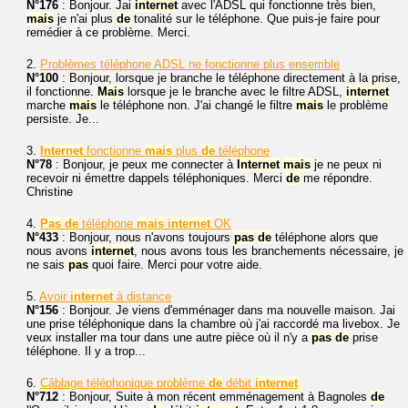
N°176
: Bonjour. Jai
internet
avec l'ADSL qui fonctionne très bien,
mais
je n'ai plus
de
tonalité sur le téléphone. Que puis-je faire pour
remédier à ce problème. Merci.
2.
Problèmes téléphone ADSL ne fonctionne plus ensemble
N°100
: Bonjour, lorsque je branche le téléphone directement à la prise,
il fonctionne.
Mais
lorsque je le branche avec le filtre ADSL,
internet
marche
mais
le téléphone non. J'ai changé le filtre
mais
le problème
persiste. Je...
3.
Internet
fonctionne
mais
plus
de
téléphone
N°78
: Bonjour, je peux me connecter à
Internet
mais
je ne peux ni
recevoir ni émettre dappels téléphoniques. Merci
de
me répondre.
Christine
4.
Pas
de
téléphone
mais
internet
OK
N°433
: Bonjour, nous n'avons toujours
pas
de
téléphone alors que
nous avons
internet
, nous avons tous les branchements nécessaire, je
ne sais
pas
quoi faire. Merci pour votre aide.
5.
Avoir
internet
à distance
N°156
: Bonjour. Je viens d'emménager dans ma nouvelle maison. Jai
une prise téléphonique dans la chambre où j'ai raccordé ma livebox. Je
veux installer ma tour dans une autre pièce où il n'y a
pas
de
prise
téléphone. Il y a trop...
6.
Câblage téléphonique problème
de
débit
internet
N°712
: Bonjour, Suite à mon récent emménagement à Bagnoles
de