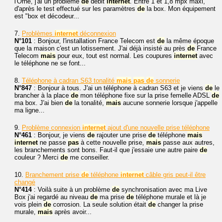
l'Orne, j'ai un problème
de
débit
internet
. Entre 1 et 1,8 mpx maxi,
d'après le test effectué sur les paramètres
de
la box. Mon équipement
est "box et décodeur...
7.
Problèmes
internet
déconnexion
N°101
: Bonjour, l'installation France Telecom est
de
la même époque
que la maison c'est un lotissement. J'ai déjà insisté au près
de
France
Telecom
mais
pour eux, tout est normal. Les coupures
internet
avec
le téléphone ne se font...
8.
Téléphone à cadran S63 tonalité
mais
pas
de
sonnerie
N°847
: Bonjour à tous. J'ai un téléphone à cadran S63 et je viens
de
le
brancher à la place
de
mon téléphone fixe sur la prise femelle ADSL
de
ma box. J'ai bien
de
la tonalité,
mais
aucune sonnerie lorsque j'appelle
ma ligne...
9.
Problème connexion
internet
ajout d'une nouvelle prise téléphone
N°461
: Bonjour, je viens
de
rajouter une prise
de
téléphone
mais
internet
ne passe
pas
à cette nouvelle prise,
mais
passe aux autres,
les branchements sont bons. Faut-il que j'essaie une autre paire
de
couleur ? Merci
de
me conseiller.
10.
Branchement prise
de
téléphone
internet
câble gris peut-il être
changé
N°414
: Voilà suite à un problème
de
synchronisation avec ma Live
Box j'ai regardé au niveau
de
ma prise
de
téléphone murale et là je
vois plein
de
corrosion. La seule solution était
de
changer la prise
murale,
mais
après avoir...