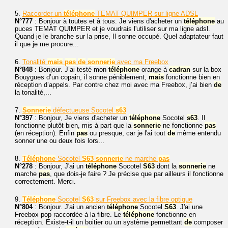
5.
Raccorder un
téléphone
TEMAT QUIMPER sur ligne ADSL
N°777
: Bonjour à toutes et à tous. Je viens d'acheter un
téléphone
au
puces TEMAT QUIMPER et je voudrais l'utiliser sur ma ligne adsl.
Quand je le branche sur la prise, Il sonne occupé. Quel adaptateur faut
il que je me procure...
6.
Tonalité
mais
pas
de
sonnerie
avec ma Freebox
N°848
: Bonjour. J’ai testé mon
téléphone
orange à
cadran
sur la box
Bouygues d’un copain, il sonne péniblement,
mais
fonctionne bien en
réception d’appels. Par contre chez moi avec ma Freebox, j’ai bien
de
la tonalité,...
7.
Sonnerie
défectueuse Socotel
s63
N°397
: Bonjour, Je viens d'acheter un
téléphone
Socotel
s63
. Il
fonctionne plutôt bien, mis à part que la
sonnerie
ne fonctionne
pas
(en réception). Enfin
pas
ou presque, car je l'ai tout
de
même entendu
sonner une ou deux fois lors...
8.
Téléphone
Socotel
S63
sonnerie
ne marche
pas
N°278
: Bonjour, J'ai un
téléphone
Socotel
S63
dont la
sonnerie
ne
marche
pas
, que dois-je faire ? Je précise que par ailleurs il fonctionne
correctement. Merci.
9.
Téléphone
Socotel
S63
sur Freebox avec la fibre optique
N°804
: Bonjour. J'ai un ancien
téléphone
Socotel
S63
. J'ai une
Freebox pop raccordée à la fibre. Le
téléphone
fonctionne en
réception. Existe-t-il un boitier ou un système permettant
de
composer