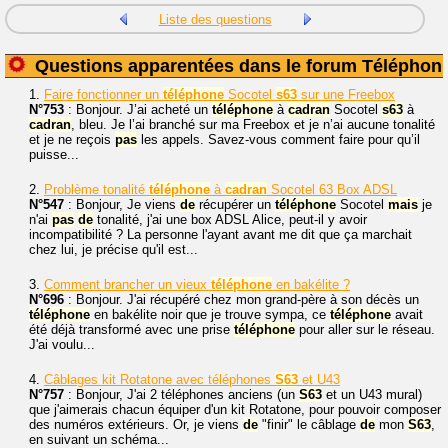
Liste des questions
Questions apparentées dans le forum Téléphoni
1.
Faire fonctionner un
téléphone
Socotel
s63
sur une Freebox
N°753
: Bonjour. J’ai acheté un
téléphone
à
cadran
Socotel
s63
à
cadran
, bleu. Je l’ai branché sur ma Freebox et je n’ai aucune tonalité
et je ne reçois
pas
les appels. Savez-vous comment faire pour qu’il
puisse...
2.
Problème tonalité
téléphone
à
cadran
Socotel 63 Box ADSL
N°547
: Bonjour, Je viens
de
récupérer un
téléphone
Socotel
mais
je
n'ai
pas
de
tonalité, j'ai une box ADSL Alice, peut-il y avoir
incompatibilité ? La personne l'ayant avant me dit que ça marchait
chez lui, je précise qu'il est...
3.
Comment brancher un vieux
téléphone
en bakélite ?
N°696
: Bonjour. J'ai récupéré chez mon grand-père à son décès un
téléphone
en bakélite noir que je trouve sympa, ce
téléphone
avait
été déjà transformé avec une prise
téléphone
pour aller sur le réseau.
J'ai voulu...
4.
Câblages kit Rotatone avec téléphones
S63
et U43
N°757
: Bonjour, J'ai 2 téléphones anciens (un
S63
et un U43 mural)
que j'aimerais chacun équiper d'un kit Rotatone, pour pouvoir composer
des numéros extérieurs. Or, je viens
de
"finir" le câblage
de
mon
S63
,
en suivant un schéma...