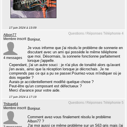
17 juin 2024 à 13:09
Questions / Réponses Téléphonie 4
Albon77
Membre inscrit
Bonjour,
Je vous informe que j'ai résolu le problème de sonnerie en
discutant avec un ami qui possède le même téléphone
que moi. Désormais, la sonnerie fonctionne parfaitement
4 messages
lorsque j'appelle.
Cependant, j'ai un autre souci : je n'ai plus de tonalité alors qu'avant
j'en avais, ainsi que la réception lorsque je décrochais. Je ne
comprends pas ce qui a pu se passer.Pourriez-vous m'indiquer où je
dois regarder ?
Aurais-je accidentellement modifié quelque chose ?
Peut-être qu'un composant est défectueux ?
Merci d'avance pour votre aide.
17 juin 2024 à 17:19
Questions / Réponses Téléphonie 5
Thibag64
Membre inscrit
Bonjour.
Comment avez-vous finalement résolu le problème
Albon77 ?
J'ai moi aussi ce même problème sur un S63 gris mais j'ai