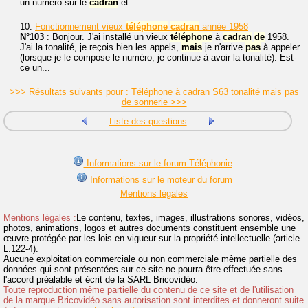
un numéro sur le
cadran
et...
10.
Fonctionnement vieux
téléphone
cadran
année 1958
N°103
: Bonjour. J'ai installé un vieux
téléphone
à
cadran
de
1958.
J'ai la tonalité, je reçois bien les appels,
mais
je n'arrive
pas
à appeler
(lorsque je le compose le numéro, je continue à avoir la tonalité). Est-
ce un...
>>> Résultats suivants pour : Téléphone à cadran S63 tonalité mais pas
de sonnerie >>>
Liste des questions
Informations sur le forum Téléphonie
Informations sur le moteur du forum
Mentions légales
Mentions légales :
Le contenu, textes, images, illustrations sonores, vidéos,
photos, animations, logos et autres documents constituent ensemble une
œuvre protégée par les lois en vigueur sur la propriété intellectuelle (article
L.122-4).
Aucune exploitation commerciale ou non commerciale même partielle des
données qui sont présentées sur ce site ne pourra être effectuée sans
l'accord préalable et écrit de la SARL Bricovidéo.
Toute reproduction même partielle du contenu de ce site et de l'utilisation
de la marque Bricovidéo sans autorisation sont interdites et donneront suite