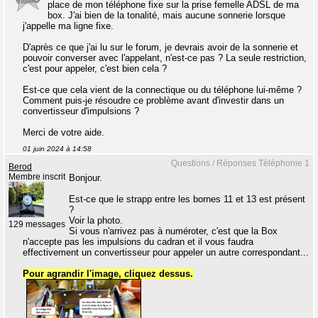
place de mon téléphone fixe sur la prise femelle ADSL de ma
box. J'ai bien de la tonalité, mais aucune sonnerie lorsque
j'appelle ma ligne fixe.
D'après ce que j'ai lu sur le forum, je devrais avoir de la sonnerie et
pouvoir converser avec l'appelant, n'est-ce pas ? La seule restriction,
c'est pour appeler, c'est bien cela ?
Est-ce que cela vient de la connectique ou du téléphone lui-même ?
Comment puis-je résoudre ce problème avant d'investir dans un
convertisseur d'impulsions ?
Merci de votre aide.
01 juin 2024 à 14:58
Questions / Réponses Téléphonie 1
Berod
Membre inscrit
Bonjour.
Est-ce que le strapp entre les bornes 11 et 13 est présent
?
Voir la photo.
129 messages
Si vous n'arrivez pas à numéroter, c'est que la Box
n'accepte pas les impulsions du cadran et il vous faudra
effectivement un convertisseur pour appeler un autre correspondant...
Pour agrandir l'image, cliquez dessus.