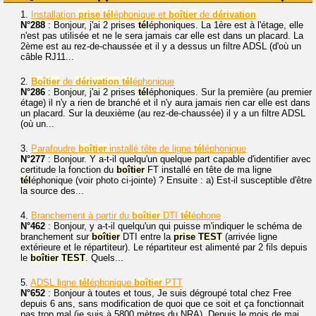
1.
Installation
prise
tél
éphonique et
boîtier
de
dérivation
N°288
: Bonjour, j'ai 2 prises
tél
éphoniques. La 1ère est à l'étage, elle
n'est pas utilisée et ne le sera jamais car elle est dans un placard. La
2ème est au rez-de-chaussée et il y a dessus un filtre ADSL (d'où un
câble RJ11...
2.
Boîtier
de
dérivation
tél
éphonique
N°286
: Bonjour, j'ai 2 prises
tél
éphoniques. Sur la première (au premier
étage) il n'y a rien de branché et il n'y aura jamais rien car elle est dans
un placard. Sur la deuxième (au rez-de-chaussée) il y a un filtre ADSL
(où un...
3.
Parafoudre
boîtier
installé tête de ligne
tél
éphonique
N°277
: Bonjour. Y a-t-il quelqu'un quelque part capable d'identifier avec
certitude la fonction du
boîtier
FT installé en tête de ma ligne
tél
éphonique (voir photo ci-jointe) ? Ensuite : a) Est-il susceptible d'être
la source des...
4.
Branchement à partir du
boîtier
DTI
tél
éphone
N°462
: Bonjour, y a-t-il quelqu'un qui puisse m'indiquer le schéma de
branchement sur
boîtier
DTI entre la
prise
TEST
(arrivée ligne
extérieure et le répartiteur). Le répartiteur est alimenté par 2 fils depuis
le
boîtier
TEST
. Quels...
5.
ADSL ligne
tél
éphonique
boîtier
PTT
N°652
: Bonjour à toutes et tous, Je suis dégroupé total chez Free
depuis 6 ans, sans modification de quoi que ce soit et ça fonctionnait
pas trop mal (je suis à 5800 mètres du NRA). Depuis le mois de mai,