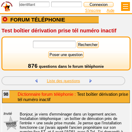
S'inscrire
Aide
FORUM TÉLÉPHONIE
Test boîtier dérivation prise tél numéro inactif
876
questions dans le
forum téléphonie
Liste des questions
98
Dictionnaire forum téléphonie :
Test boîtier dérivation prise
tél numéro inactif
Invité
Bonjour, je viens d'emménager dans un logement ancien.
Installation téléphonique : un boîtier de dérivation près de
l'entrée + une seule prise murale. Je pense que l'installation
fonctionne car j'avais appelé l'ancien propriétaire sur son
numéro fixe FT, et il avait l'ADSL avec 9 Tel. J'ai demandé à