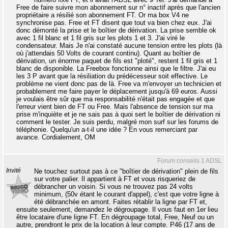
Free de faire suivre mon abonnement sur n° inactif après que l'ancien
propriétaire a résilié son abonnement FT. Or ma box V4 ne
synchronise pas. Free et FT disent que tout va bien chez eux. J'ai
donc démonté la prise et le boîtier de dérivation. La prise semble ok
avec 1 fil blanc et 1 fil gris sur les plots 1 et 3. J'ai viré le
condensateur. Mais Je n'ai constaté aucune tension entre les plots (là
où j'attendais 50 Volts de courant continu). Quant au boîtier de
dérivation, un énorme paquet de fils est "ploté", restent 1 fil gris et 1
blanc de disponible. La Freebox fonctionne ainsi que le filtre. J'ai eu
les 3 P avant que la résiliation du prédécesseur soit effective. Le
problème ne vient donc pas de là. Free va m'envoyer un technicien et
probablement me faire payer le déplacement jusqu'à 69 euros. Aussi
je voulais être sûr que ma responsabilité n'était pas engagée et que
l'erreur vient bien de FT ou Free. Mais l'absence de tension sur ma
prise m'inquiète et je ne sais pas à quoi sert le boîtier de dérivation ni
comment le tester. Je suis perdu, malgré mon surf sur les forums de
téléphonie. Quelqu'un a-t-il une idée ? En vous remerciant par
avance. Cordialement, OM
Forum conseils 1 ADSL
Invité
Ne touchez surtout pas à ce "boîtier de dérivation" plein de fils
sur votre palier. Il appartient à FT et vous risqueriez de
débrancher un voisin. Si vous ne trouvez pas 24 volts
minimum, (50v étant le courant d'appel), c'est que votre ligne à
été débranchée en amont. Faites rétablir la ligne par FT et,
ensuite seulement, demandez le dégroupage. Il vous faut en 1er lieu
être locataire d'une ligne FT. En dégroupage total, Free, Neuf ou un
autre, prendront le prix de la location à leur compte. P46 (17 ans de