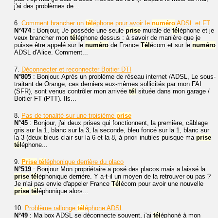
j'ai des problèmes de...
6.
Comment brancher un
tél
éphone pour avoir le
numéro
ADSL et FT
N°474
: Bonjour, Je possède une seule
prise
murale de
tél
éphone et je
veux brancher mon
tél
éphone dessus : à savoir de manière que je
puisse être appelé sur le
numéro
de France
Tél
écom et sur le
numéro
ADSL d'Alice. Comment...
7.
Déconnecter et reconnecter Boitier DTI
N°805
: Bonjour. Après un problème de réseau internet /ADSL, Le sous-
traitant de Orange, ces derniers eux-mêmes sollicités par mon FAI
(SFR), sont venus contrôler mon arrivée
tél
située dans mon garage /
Boitier FT (PTT). Ils...
8.
Pas de tonalité sur une troisième
prise
N°45
: Bonjour, j'ai deux prises qui fonctionnent, la première, câblage
gris sur la 1, blanc sur la 3, la seconde, bleu foncé sur la 1, blanc sur
la 3 (deux bleus clair sur la 6 et la 8, à priori inutiles puisque ma
prise
tél
éphone...
9.
Prise
tél
éphonique derrière du placo
N°519
: Bonjour Mon propriétaire a posé des placos mais a laissé la
prise
tél
éphonique derrière. Y a-t-il un moyen de la retrouver ou pas ?
Je n'ai pas envie d'appeler France
Tél
écom pour avoir une nouvelle
prise
tél
éphonique alors...
10.
Problème rallonge
tél
éphone ADSL
N°49
: Ma box ADSL se déconnecte souvent, j'ai
tél
éphoné à mon