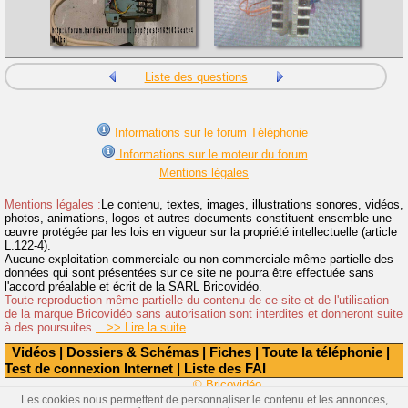
Liste des questions
Informations sur le forum Téléphonie
Informations sur le moteur du forum
Mentions légales
Mentions légales :
Le contenu, textes, images, illustrations sonores, vidéos,
photos, animations, logos et autres documents constituent ensemble une
œuvre protégée par les lois en vigueur sur la propriété intellectuelle (article
L.122-4).
Aucune exploitation commerciale ou non commerciale même partielle des
données qui sont présentées sur ce site ne pourra être effectuée sans
l'accord préalable et écrit de la SARL Bricovidéo.
Toute reproduction même partielle du contenu de ce site et de l'utilisation
de la marque Bricovidéo sans autorisation sont interdites et donneront suite
à des poursuites.
>> Lire la suite
Vidéos
|
Dossiers & Schémas
|
Fiches
|
Toute la téléphonie
|
Test de connexion Internet
|
Liste des FAI
© Bricovidéo
Les cookies nous permettent de personnaliser le contenu et les annonces,