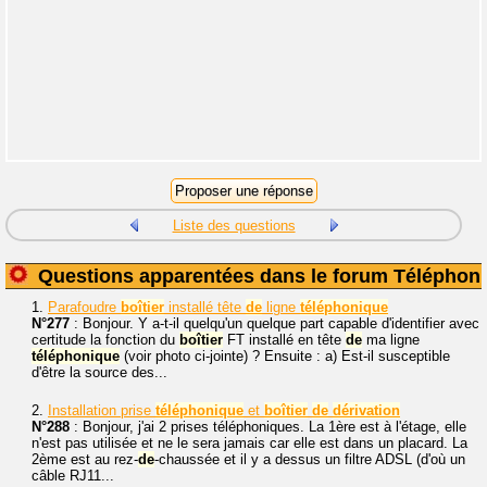
Liste des questions
Questions apparentées dans le forum Téléphoni
1.
Parafoudre
boîtier
installé tête
de
ligne
téléphonique
N°277
: Bonjour. Y a-t-il quelqu'un quelque part capable d'identifier avec
certitude la fonction du
boîtier
FT installé en tête
de
ma ligne
téléphonique
(voir photo ci-jointe) ? Ensuite : a) Est-il susceptible
d'être la source des...
2.
Installation prise
téléphonique
et
boîtier
de
dérivation
N°288
: Bonjour, j'ai 2 prises téléphoniques. La 1ère est à l'étage, elle
n'est pas utilisée et ne le sera jamais car elle est dans un placard. La
2ème est au rez-
de
-chaussée et il y a dessus un filtre ADSL (d'où un
câble RJ11...