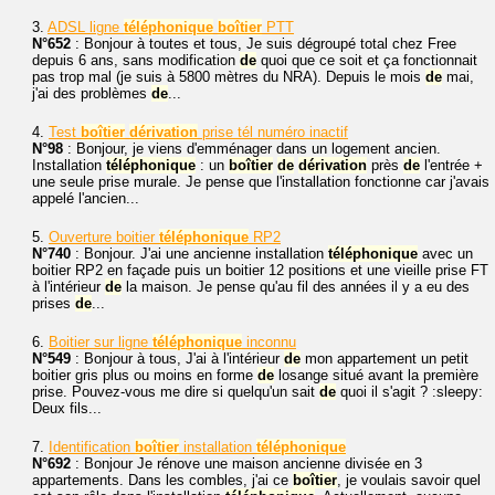
3.
ADSL ligne
téléphonique
boîtier
PTT
N°652
: Bonjour à toutes et tous, Je suis dégroupé total chez Free
depuis 6 ans, sans modification
de
quoi que ce soit et ça fonctionnait
pas trop mal (je suis à 5800 mètres du NRA). Depuis le mois
de
mai,
j'ai des problèmes
de
...
4.
Test
boîtier
dérivation
prise tél numéro inactif
N°98
: Bonjour, je viens d'emménager dans un logement ancien.
Installation
téléphonique
: un
boîtier
de
dérivation
près
de
l'entrée +
une seule prise murale. Je pense que l'installation fonctionne car j'avais
appelé l'ancien...
5.
Ouverture boitier
téléphonique
RP2
N°740
: Bonjour. J'ai une ancienne installation
téléphonique
avec un
boitier RP2 en façade puis un boitier 12 positions et une vieille prise FT
à l'intérieur
de
la maison. Je pense qu'au fil des années il y a eu des
prises
de
...
6.
Boitier sur ligne
téléphonique
inconnu
N°549
: Bonjour à tous, J'ai à l'intérieur
de
mon appartement un petit
boitier gris plus ou moins en forme
de
losange situé avant la première
prise. Pouvez-vous me dire si quelqu'un sait
de
quoi il s'agit ? :sleepy:
Deux fils...
7.
Identification
boîtier
installation
téléphonique
N°692
: Bonjour Je rénove une maison ancienne divisée en 3
appartements. Dans les combles, j'ai ce
boîtier
, je voulais savoir quel