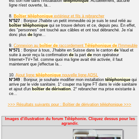
est son rôle dans l'installation
téléphonique
. Actuellement, aucune
ligne n'est ouverte, la...
8.
Boîtier
téléphonique
extérieur et fils à rebrancher
N°527
: Bonjour J'habite un petit immeuble où je suis le seul relié au
boîtier
téléphonique
qui se trouve dehors et ce, depuis peu. En effet,
des "personnes" ont touché aux câbles et ont tout débranché. Je n'ai
donc plus
de
ligne...
9.
Connexion au
boîtier
de
raccordement
Téléphonique
de
l'Immeuble
N°571
: Bonjour à tous, J'habite en Suisse dans le canton
de
Vaud et
suite à avoir reçu la confirmation
de
la part
de
mon opérateur
Internet+TV+Tel. comme quoi ma ligne avait été activée, il faut
maintenant que j'effectue la...
10.
Ajout ligne
téléphonique
nouvelle ligne ADSL
N°349
: Bonjour, je souhaite modifier mon installation
téléphonique
qui
arrive par le vide sanitaire. 1° couper ma ligne FT dans le vide sanitaire
et ajout d'un
boîtier
de
dérivation
. 2° rebrancher ma prise existante à
ce...
>>> Résultats suivants pour : Boîtier de dérivation téléphonique >>>
Images d'illustration du forum Téléphonie. Cliquez dessus pour les
agrandir.