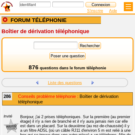
S'inscrire
Aide
FORUM TÉLÉPHONIE
Boîtier de dérivation téléphonique
876
questions dans le
forum téléphonie
Liste des questions
286
Conseils problème téléphonie :
Boîtier de dérivation
téléphonique
Invité
Bonjour, j'ai 2 prises téléphoniques. Sur la première (au premier
étage) il n'y a rien de branché et il n'y aura jamais rien car elle
est dans un placard. Sur la deuxième (au rez-de-chaussée) il y
a un filtre ADSL (où un câble RJ11 d'environ 5 m est relié à une
box qui se trouve dans une autre pièce) + un téléphone. Afin de