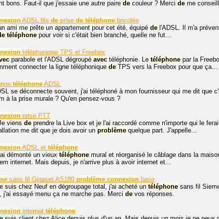
 bons. Faut-il que j'essaie une autre paire
de
couleur ? Merci
de
me conseill
nexion
ADSL fils
de
prise
de
téléphone
bricolés
un ami me prête un appartement pour cet été, équipé
de
l'ADSL. Il m'a prévenu
de
téléphone
pour voir si c'était bien branché, quelle ne fut...
nexion
téléphonique TPS et Freebox
vec
parabole et l'ADSL dégroupé
avec
téléphonie. Le
téléphone
par la Freeb
mment connecter la ligne téléphonique
de
TPS vers la Freebox pour que ça...
onge
téléphone
ADSL
L se déconnecte souvent, j'ai téléphoné à mon fournisseur qui me dit que c'es
m à la prise murale ? Qu'en pensez-vous ?
nexion
prise PTT
 Je viens
de
prendre la Live box et je l'ai raccordé comme n'importe qui le fe
llation me dit que je dois avoir un
problème
quelque part. J'appelle...
nexion
ADSL et
téléphone
j'ai démonté un vieux
téléphone
mural et réorganisé le câblage dans la maison
m internet. Mais depuis, je n'arrive plus à avoir internet et...
one
sans fil Gigaset AS180
problème
connexion
base
je suis chez Neuf en dégroupage total, j'ai acheté un
téléphone
sans fil Sieme
", j'ai essayé menu ça ne marche pas. Merci
de
vos réponses.
nexion
internet
téléphone
je suis client chez Alice depuis plus d'un an. Mais depuis un mois je ne peux p