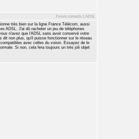
Forum conseils 1 ADSL
onne très bien sur la ligne France Télécom, aussi
ces ADSL. J'ai dû racheter un jeu de téléphones
 vous n'avez que l'ADSL sans avoir conservé votre
dit non plus, qu'il puisse fonctionner sur le réseau
compatibles avec celles du voisin. Essayez de le
male. Si non, cela fera toujours un très joli objet