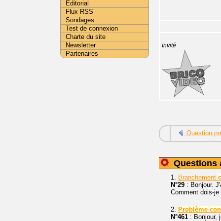
Editorial
Flux RSS
Sondages
Test de connexion
Charte du site
Newsletter
Invité
Partenaires
Question pr
Questions 
1.
Branchement
N°29
: Bonjour. J
Comment dois-je l
2.
Problème
con
N°461
: Bonjour, 