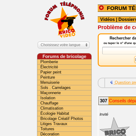
FORUM TÉ
Vidéos
|
Dossier
Problème de c
Rechercher da
ou taper le n° d'une 
Choisissez votre langue
Forums de bricolage
Plomberie
Électricité
Papier peint
Peinture
Menuiserie
Question pr
Sols . Carrelages
Maçonnerie
Isolation
307
Conseils dép
Chauffage
Climatisation
Écologie Habitat
Invité
Bricolage Créatif Photos
Litiges Travaux
Toitures
Décoration