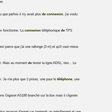
er.
 que parfois il n'y avait plus
de
connexion
, j'ai voulu
ox fonctionne. La
connexion
téléphonique
de
TPS
t parce que j'ai une rallonge (3 m) et qu'il vaut mieux
rait. Mais au moment
de
tester la ligne ADSL, rien... Le
. Je n'ai plus que 2 prises, une pour le
téléphone
, une
ns Gigaset AS180 branché sur la box mais il clignote
lus recevoir d'appel car j'entends un grésillement et une