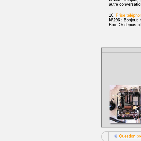
autre conversatio
10.
Prise télépho
N°296
: Bonjour,
Box. Or depuis p
Question pr