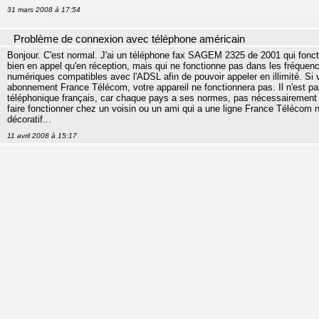
31 mars 2008 à 17:54
Problème de connexion avec téléphone américain
Bonjour. C'est normal. J'ai un téléphone fax SAGEM 2325 de 2001 qui foncti
bien en appel qu'en réception, mais qui ne fonctionne pas dans les fréquen
numériques compatibles avec l'ADSL afin de pouvoir appeler en illimité. Si
abonnement France Télécom, votre appareil ne fonctionnera pas. Il n'est pas 
téléphonique français, car chaque pays a ses normes, pas nécessairement 
faire fonctionner chez un voisin ou un ami qui a une ligne France Télécom nor
décoratif...
11 avril 2008 à 15:17