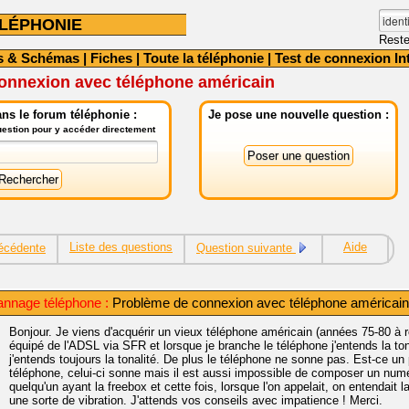
LÉPHONIE
Reste
s & Schémas
|
Fiches
|
Toute la téléphonie
|
Test de connexion In
onnexion avec téléphone américain
ns le forum téléphonie :
Je pose une nouvelle question :
question pour y accéder directement
Liste des questions
Aide
écédente
Question suivante
annage téléphone :
Problème de connexion avec téléphone américain
Bonjour. Je viens d'acquérir un vieux téléphone américain (années 75-80 à roto
équipé de l'ADSL via SFR et lorsque je branche le téléphone j'entends la t
j'entends toujours la tonalité. De plus le téléphone ne sonne pas. Est-ce un
téléphone, celui-ci sonne mais il est aussi impossible de composer un numé
quelqu'un ayant la freebox et cette fois, lorsque l'on appelait, on entendait
une sorte de vibration. J'attends vos conseils avec impatience ! Merci.