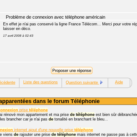
Problème de connexion avec téléphone américain
En effet je n'ai pas conservé la ligne France Télécom... Merci pour votre r
laisser en déco.
17 avril 2008 à 02:43
Liste des questions
Aide
écédente
Question suivante
apparentées dans le forum Téléphonie
connexion
prise
téléphone
'ai rénové mon appartement et ma prise
de
téléphone
est bien sûr débranchée !
es brancher car je n'ai pas
de
tonalité en branchant le bleu...
nexion
internet ajout d'une nouvelle prise
téléphone
je viens
de
rajouter une prise
de
téléphone
mais internet ne passe pas à cett