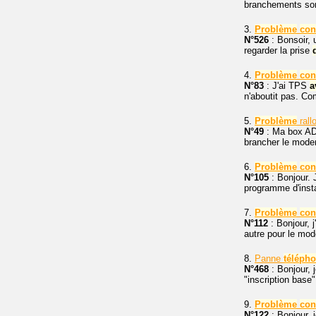
branchements sont
3.
Problème
con
N°526
: Bonsoir, 
regarder la prise
4.
Problème
con
N°83
: J'ai TPS
a
n'aboutit pas. Co
5.
Problème
rall
N°49
: Ma box ADS
brancher le mode
6.
Problème
con
N°105
: Bonjour.
programme d'insta
7.
Problème
con
N°112
: Bonjour, 
autre pour le mode
8.
Panne
téléph
N°468
: Bonjour, 
"inscription base
9.
Problème
con
N°122
: Bonjour, 