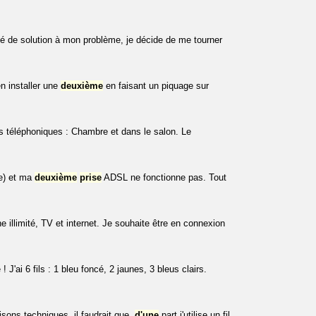
uvé de solution à mon problème, je décide de me tourner
n installer une
deuxième
en faisant un piquage sur
s téléphoniques : Chambre et dans le salon. Le
e) et ma
deuxième
prise
ADSL ne fonctionne pas. Tout
 illimité, TV et internet. Je souhaite être en connexion
J'ai 6 fils : 1 bleu foncé, 2 jaunes, 3 bleus clairs.
sons techniques, il faudrait que,
d'une
part j'utilise un fil