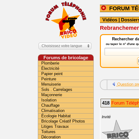
FORUM TÉ
Vidéos
|
Dossier
Rebranchement
Rechercher da
ou taper le n° d'une 
Choisissez votre langue
Forums de bricolage
Plomberie
Électricité
Papier peint
Peinture
Menuiserie
Question pr
Sols . Carrelages
Maçonnerie
Isolation
418
Forum Téléph
Chauffage
Climatisation
Écologie Habitat
Invité
Bricolage Créatif Photos
Litiges Travaux
Toitures
Décoration