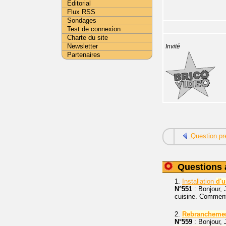
Editorial
Flux RSS
Sondages
Test de connexion
Charte du site
Newsletter
Invité
Partenaires
Question pr
Questions 
1.
Installation
d'
N°551
: Bonjour, 
cuisine. Comment 
2.
Rebrancheme
N°559
: Bonjour, 