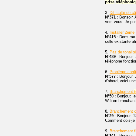
prise
téléphoni
3.
Difficulté de 
N°371
: Bonsoir. 
vers vous. Je po
4.
Installer 2ème
N°415
: Dans ma m
celle existante af
5.
Pas de tonalit
N°489
: Bonjour, 
téléphone fonctio
6.
Problème conf
N°577
: Bonjour, 
d'abord, voici une
7.
Branchement
N°50
: Bonjour, je
Wifi en branchan
8.
Branchement 
N°29
: Bonjour. J
Comment dois-je l
9.
Branchement f
N°141
: Bonjour, 