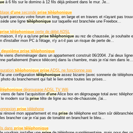
que
à 6 fils sur le domino à 12 fils déjà présent dans le mur. Je...
câblage
d'une
seconde
prise
téléphonique
Ayant parcouru votre forum en long, en large et en travers et n'ayant pas tro
ssède une ligne
téléphonique
sur laquelle est branchée une Freebox...
prise
téléphonique
perte de débit ADSL
aison, il n'y a qu'une
prise
téléphonique
au rez de chaussée, je souhaite e
in d'installer mon PC à l'étage, n'y a-t-il pas un risque de perte de...
é
deuxième
prise
téléphonique
Je viens d'emménager dans un appartement construit 06/2004. J'ai deux ligne
nne parfaitement (france télécom) dans la chambre, mais je n'ai rien dans le...
iguration
téléphonique
prise
ADSL ne fonctionne pas
J'ai une configuration
téléphonique
assez bizarre (avec sonnerie de téléphon
 photo du branchement qui fait le lien entre toutes les prises...
téléphonique
dégroupage ADSL TV Wifi
 viens de faire l'acquisition
d'une
Alice box en dégroupage total avec téléphone
t le modem sur la
prise
tête de ligne au rez-de-chaussée, j'ai...
connexion
prise
téléphone
'ai rénové mon appartement et ma
prise
de téléphone est bien sûr débranchée ! 
es brancher car je n'ai pas de tonalité en branchant le bleu...
ils dans
prise
téléphonique
Je voudrais installer une
prise
de téléphone supplémentaire, mais pour des rai