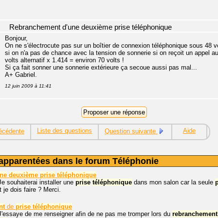
Rebranchement d'une deuxième prise téléphonique
Bonjour,
On ne s'électrocute pas sur un boîtier de connexion téléphonique sous 48 vol
si on n'a pas de chance avec la tension de sonnerie si on reçoit un appel a
volts alternatif x 1.414 = environ 70 volts !
Si ça fait sonner une sonnerie extérieure ça secoue aussi pas mal...
A+ Gabriel.
12 juin 2009 à 11:41
Liste des questions
Aide
écédente
Question suivante
apparentées dans le forum Téléphonie
une
deuxième
prise
téléphonique
Je souhaiterai installer une
prise
téléphonique
dans mon salon car la seule
je dois faire ? Merci.
nt
de
prise
téléphonique
J'essaye de me renseigner afin de ne pas me tromper lors du
rebranchement