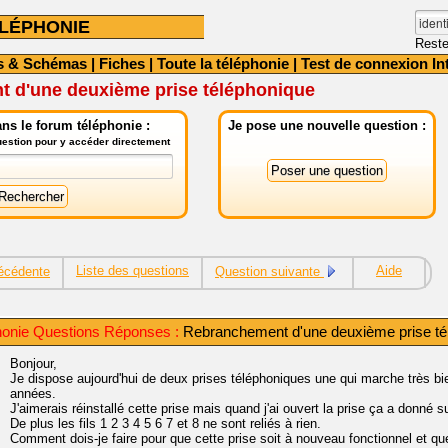
LÉPHONIE
Reste
s & Schémas
|
Fiches
|
Toute la téléphonie
|
Test de connexion In
 d'une deuxième prise téléphonique
ns le forum téléphonie :
Je pose une nouvelle question :
question pour y accéder directement
Liste des questions
Aide
écédente
Question suivante
onie Questions Réponses :
Rebranchement d'une deuxième prise té
Bonjour,
Je dispose aujourd'hui de deux prises téléphoniques une qui marche très bi
années.
J'aimerais réinstallé cette prise mais quand j'ai ouvert la prise ça a donné s
De plus les fils 1 2 3 4 5 6 7 et 8 ne sont reliés à rien.
Comment dois-je faire pour que cette prise soit à nouveau fonctionnel et qu