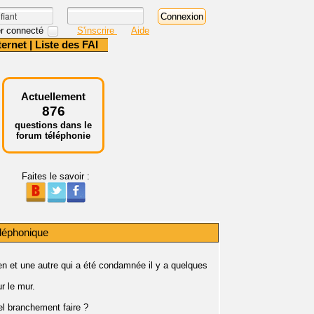
r connecté
S'inscrire
Aide
ternet
|
Liste des FAI
Actuellement
876
questions dans le
forum téléphonie
Faites le savoir :
léphonique
en et une autre qui a été condamnée il y a quelques
ur le mur.
el branchement faire ?