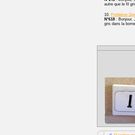
autre que le fil g
10.
Problème 2
N°618
: Bonjour, 
gris dans la borne