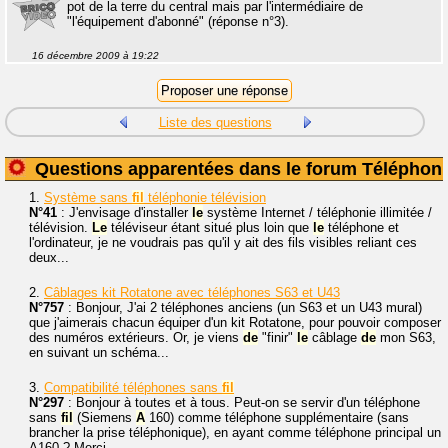
pot de la terre du central mais par l'intermédiaire de
"l'équipement d'abonné" (réponse n°3).
16 décembre 2009 à 19:22
Liste des questions
Questions apparentées dans le forum Téléphoni
1.
Système sans
fil
téléphonie télévision
N°41
: J'envisage d'installer
le
système Internet / téléphonie illimitée /
télévision.
Le
téléviseur étant situé plus loin que
le
téléphone et
l'ordinateur, je ne voudrais pas qu'il y ait des fils visibles reliant ces
deux...
2.
Câblages kit Rotatone avec téléphones S63 et U43
N°757
: Bonjour, J'ai 2 téléphones anciens (un S63 et un U43 mural)
que j'aimerais chacun équiper d'un kit Rotatone, pour pouvoir composer
des numéros extérieurs. Or, je viens
de
"finir"
le
câblage
de
mon S63,
en suivant un schéma...
3.
Compatibilité téléphones sans
fil
N°297
: Bonjour à toutes et à tous. Peut-on se servir d'un téléphone
sans
fil
(Siemens
A
160) comme téléphone supplémentaire (sans
brancher la prise téléphonique), en ayant comme téléphone principal un
A160 ? Merci.