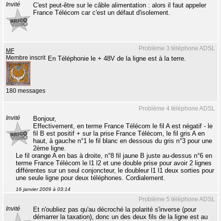
Invité
C'est peut-être sur le câble alimentation : alors il faut appeler
France Télécom car c'est un défaut d'isolement.
Problème 3 téléphone ADSL
MF
Membre inscrit
En Téléphonie le + 48V de la ligne est à la terre.
180 messages
Problème 4 téléphone ADSL
Invité
Bonjour,
Effectivement, en terme France Télécom le fil A est négatif - le
fil B est positif + sur la prise France Télécom, le fil gris A en
haut, à gauche n°1 le fil blanc en dessous du gris n°3 pour une
2ème ligne.
Le fil orange A en bas à droite, n°8 fil jaune B juste au-dessus n°6 en
terme France Télécom le l1 l2 et une double prise pour avoir 2 lignes
différentes sur un seul conjoncteur, le doubleur l1 l1 deux sorties pour
une seule ligne pour deux téléphones. Cordialement.
16 janvier 2009 à 03:14
Problème 5 téléphone ADSL
Invité
Et n'oubliez pas qu'au décroché la polarité s'inverse (pour
démarrer la taxation), donc un des deux fils de la ligne est au