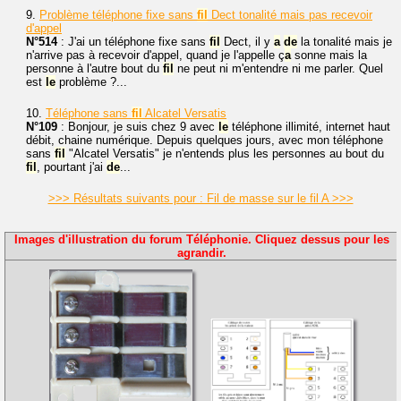
9.
Problème téléphone fixe sans
fil
Dect tonalité mais pas recevoir
d'appel
N°514
: J'ai un téléphone fixe sans
fil
Dect, il y
a
de
la tonalité mais je
n'arrive pas à recevoir d'appel, quand je l'appelle ç
a
sonne mais la
personne à l'autre bout du
fil
ne peut ni m'entendre ni me parler. Quel
est
le
problème ?...
10.
Téléphone sans
fil
Alcatel Versatis
N°109
: Bonjour, je suis chez 9 avec
le
téléphone illimité, internet haut
débit, chaine numérique. Depuis quelques jours, avec mon téléphone
sans
fil
"Alcatel Versatis" je n'entends plus les personnes au bout du
fil
, pourtant j'ai
de
...
>>> Résultats suivants pour : Fil de masse sur le fil A >>>
Images d'illustration du forum Téléphonie. Cliquez dessus pour les
agrandir.