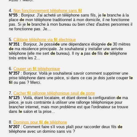
4.
Non fonctionnement téléphone sans
fil
N°55
: Bonjour. J'ai acheté un téléphone sans fils, je
le
branche à la
place
de
mon téléphone traditionnel à mon domicile, il ne fonctionne
pas. Si je
le
branche à mon bureau ou bien chez d'autres personnes il
ne fonctionne pas. Je...
5.
Câblage téléphone via
fil
électrique
N°351
: Bonjour, Je possè
de
une dépendance éloignée
de
30 mètres
de
ma résidence principale. Je souhaiterai y installer une arrivée
téléphone (elle me sert
de
bureau). Il ny
a
pas
de
fils
de
téléphone
tirés entre les 2...
6.
Couper un
fil
téléphonique
N°357
: Bonjour. Voilà je souhaiterai savoir comment supprimer une
prise téléphone dans une pièce, si dans ce cas je dois juste couper
le
fil
ou pas ? Merci.
7.
Cacher
fil
rallonge téléphonique seuil
de
porte
N°125
: Voilà, étant locataire, et étant donné la configuration
de
ma
pièce, je suis contrainte à utiliser une rallonge téléphonique pour
brancher internet, mais mon problème est que l'ordinateur se trouve
dans
le
salon et la prise...
8.
Dominos pour
fil
de
téléphone
N°207
: Comment faire s'il vous plaît pour raccorder deux fils
de
téléphone avec un domino sans vis ?