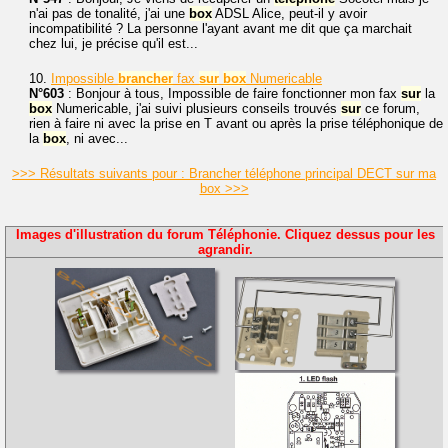
n'ai pas de tonalité, j'ai une
box
ADSL Alice, peut-il y avoir
incompatibilité ? La personne l'ayant avant me dit que ça marchait
chez lui, je précise qu'il est...
10.
Impossible
brancher
fax
sur
box
Numericable
N°603
: Bonjour à tous, Impossible de faire fonctionner mon fax
sur
la
box
Numericable, j'ai suivi plusieurs conseils trouvés
sur
ce forum,
rien à faire ni avec la prise en T avant ou après la prise téléphonique de
la
box
, ni avec...
>>> Résultats suivants pour : Brancher téléphone principal DECT sur ma
box >>>
Images d'illustration du forum Téléphonie. Cliquez dessus pour les
agrandir.