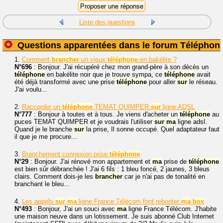
Liste des questions
Questions apparentées dans le forum Téléphoni
1.
Comment
brancher
un vieux
téléphone
en bakélite ?
N°696
: Bonjour. J'ai récupéré chez mon grand-père à son décès un
téléphone
en bakélite noir que je trouve sympa, ce
téléphone
avait
été déjà transformé avec une prise
téléphone
pour aller
sur
le réseau.
J'ai voulu...
2.
Raccorder un
téléphone
TEMAT QUIMPER
sur
ligne ADSL
N°777
: Bonjour à toutes et à tous. Je viens d'acheter un
téléphone
au
puces TEMAT QUIMPER et je voudrais l'utiliser
sur
ma
ligne adsl.
Quand je le branche
sur
la prise, Il sonne occupé. Quel adaptateur faut
il que je me procure...
3.
Branchement connexion prise
téléphone
N°29
: Bonjour. J'ai rénové mon appartement et
ma
prise de
téléphone
est bien sûr débranchée ! J'ai 6 fils : 1 bleu foncé, 2 jaunes, 3 bleus
clairs. Comment dois-je les
brancher
car je n'ai pas de tonalité en
branchant le bleu...
4.
Les appels
sur
ma
ligne France Télécom font rebooter
ma
box
N°493
: Bonjour, J'ai un souci avec
ma
ligne France Télécom. J'habite
une maison neuve dans un lotissement. Je suis abonné Club Internet