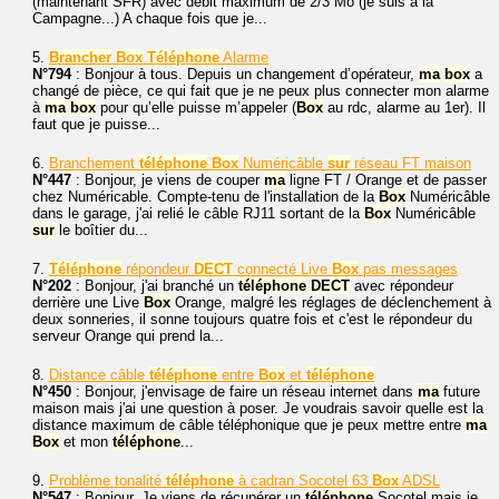
(maintenant SFR) avec débit maximum de 2/3 Mo (je suis à la
Campagne...) A chaque fois que je...
5.
Brancher
Box
Téléphone
Alarme
N°794
: Bonjour à tous. Depuis un changement d’opérateur,
ma
box
a
changé de pièce, ce qui fait que je ne peux plus connecter mon alarme
à
ma
box
pour qu’elle puisse m’appeler (
Box
au rdc, alarme au 1er). Il
faut que je puisse...
6.
Branchement
téléphone
Box
Numéricâble
sur
réseau FT maison
N°447
: Bonjour, je viens de couper
ma
ligne FT / Orange et de passer
chez Numéricable. Compte-tenu de l'installation de la
Box
Numéricâble
dans le garage, j'ai relié le câble RJ11 sortant de la
Box
Numéricâble
sur
le boîtier du...
7.
Téléphone
répondeur
DECT
connecté Live
Box
pas messages
N°202
: Bonjour, j'ai branché un
téléphone
DECT
avec répondeur
derrière une Live
Box
Orange, malgré les réglages de déclenchement à
deux sonneries, il sonne toujours quatre fois et c'est le répondeur du
serveur Orange qui prend la...
8.
Distance câble
téléphone
entre
Box
et
téléphone
N°450
: Bonjour, j'envisage de faire un réseau internet dans
ma
future
maison mais j'ai une question à poser. Je voudrais savoir quelle est la
distance maximum de câble téléphonique que je peux mettre entre
ma
Box
et mon
téléphone
...
9.
Problème tonalité
téléphone
à cadran Socotel 63
Box
ADSL
N°547
: Bonjour, Je viens de récupérer un
téléphone
Socotel mais je