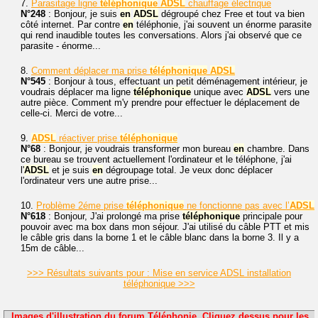
7.
Parasitage ligne
téléphonique
ADSL
chauffage électrique
N°248
: Bonjour, je suis
en
ADSL
dégroupé chez Free et tout va bien
côté internet. Par contre
en
téléphonie, j'ai souvent un énorme parasite
qui rend inaudible toutes les conversations. Alors j'ai observé que ce
parasite - énorme...
8.
Comment déplacer ma prise
téléphonique
ADSL
N°545
: Bonjour à tous, effectuant un petit déménagement intérieur, je
voudrais déplacer ma ligne
téléphonique
unique avec
ADSL
vers une
autre pièce. Comment m'y prendre pour effectuer le déplacement de
celle-ci. Merci de votre...
9.
ADSL
réactiver prise
téléphonique
N°68
: Bonjour, je voudrais transformer mon bureau
en
chambre. Dans
ce bureau se trouvent actuellement l'ordinateur et le téléphone, j'ai
l'
ADSL
et je suis
en
dégroupage total. Je veux donc déplacer
l'ordinateur vers une autre prise...
10.
Problème 2éme prise
téléphonique
ne fonctionne pas avec l’
ADSL
N°618
: Bonjour, J'ai prolongé ma prise
téléphonique
principale pour
pouvoir avec ma box dans mon séjour. J'ai utilisé du câble PTT et mis
le câble gris dans la borne 1 et le câble blanc dans la borne 3. Il y a
15m de câble...
>>> Résultats suivants pour : Mise en service ADSL installation
téléphonique >>>
Images d'illustration du forum Téléphonie. Cliquez dessus pour les