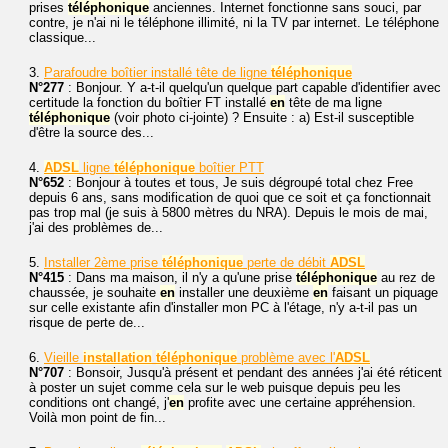
prises
téléphonique
anciennes. Internet fonctionne sans souci, par
contre, je n'ai ni le téléphone illimité, ni la TV par internet. Le téléphone
classique...
3.
Parafoudre boîtier installé tête de ligne
téléphonique
N°277
: Bonjour. Y a-t-il quelqu'un quelque part capable d'identifier avec
certitude la fonction du boîtier FT installé
en
tête de ma ligne
téléphonique
(voir photo ci-jointe) ? Ensuite : a) Est-il susceptible
d'être la source des...
4.
ADSL
ligne
téléphonique
boîtier PTT
N°652
: Bonjour à toutes et tous, Je suis dégroupé total chez Free
depuis 6 ans, sans modification de quoi que ce soit et ça fonctionnait
pas trop mal (je suis à 5800 mètres du NRA). Depuis le mois de mai,
j'ai des problèmes de...
5.
Installer 2ème prise
téléphonique
perte de débit
ADSL
N°415
: Dans ma maison, il n'y a qu'une prise
téléphonique
au rez de
chaussée, je souhaite
en
installer une deuxième
en
faisant un piquage
sur celle existante afin d'installer mon PC à l'étage, n'y a-t-il pas un
risque de perte de...
6.
Vieille
installation
téléphonique
problème avec l'
ADSL
N°707
: Bonsoir, Jusqu'à présent et pendant des années j'ai été réticent
à poster un sujet comme cela sur le web puisque depuis peu les
conditions ont changé, j'
en
profite avec une certaine appréhension.
Voilà mon point de fin...