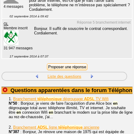
pour avoir internet, est-ce que je vais l'avoir sans
problème, le téléphone ne m’intéresse pas spécialement ?
4 messages
Cordialement.
02 septembre 2014 à 09:42
Réponse 5 branchement internet
GL
Membre inscrit
Bonjour. Il suffit de souscrire le contrat correspondant.
Cordialement.
31 947 messages
17 septembre 2014 à 07:37
Liste des questions
Questions apparentées dans le forum Téléphoni
1.
Branchement
téléphonique
dégroupage
ADSL
TV Wifi
N°50
: Bonjour, je viens de faire l'acquisition d'une Alice box
en
dégroupage total avec téléphone illimité, TV et internet. Je souhaite
être
en
connexion Wifi
en
branchant le modem sur la prise tête de ligne
au rez-de-chaussée, j'ai...
2.
Branchement
ADSL
ligne
téléphonique
ancienne
N°387
: Bonjour, Je rénove une maison de 1975 qui est équipée de