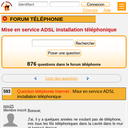
S'inscrire
Aide
FORUM TÉLÉPHONIE
Mise en service ADSL installation téléphonique
876
questions dans le
forum téléphonie
Liste des questions
593
Question téléphonie Internet :
Mise en service ADSL
installation téléphonique
josy25
Membre inscrit
Bonsoir,
J'ai, il y a quelques années ne voulant pas de téléphone,
mis tous les fils téléphoniques dans la cavité dans le mur
et tapissé dessus.