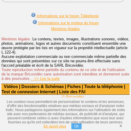
Informations sur le forum Téléphonie
Informations sur le moteur du forum
Mentions légales
Mentions légales :
Le contenu, textes, images, illustrations sonores, vidéos,
photos, animations, logos et autres documents constituent ensemble une
œuvre protégée par les lois en vigueur sur la propriété intellectuelle (article
L.122-4).
Aucune exploitation commerciale ou non commerciale même partielle des
données qui sont présentées sur ce site ne pourra être effectuée sans
l'accord préalable et écrit de la SARL Bricovidéo.
Toute reproduction même partielle du contenu de ce site et de l'utilisation
de la marque Bricovidéo sans autorisation sont interdites et donneront suite
à des poursuites.
>> Lire la suite
Vidéos
|
Dossiers & Schémas
|
Fiches
|
Toute la téléphonie
|
Test de connexion Internet
|
Liste des FAI
© Bricovidéo
Les cookies nous permettent de personnaliser le contenu et les annonces,
d'offrir des fonctionnalités relatives aux médias sociaux et d'analyser notre
trafic. Nous partageons également des informations sur l'utilisation de notre
site avec nos partenaires de médias sociaux, de publicité et d'analyse, qui
peuvent combiner celles-ci avec d'autres informations que vous leur avez
fournies ou qu'ils ont collectées lors de votre utilisation de leurs services.
×
En savoir plus
Ok