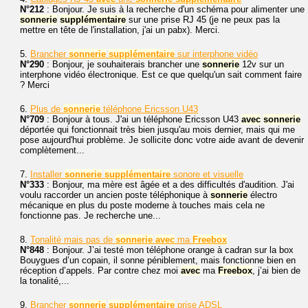
N°212
: Bonjour. Je suis à la recherche d'un schéma pour alimenter une
sonnerie
supplémentaire
sur une prise RJ 45 (je ne peux pas la
mettre en tête de l'installation, j'ai un pabx). Merci.
5.
Brancher
sonnerie
supplémentaire
sur interphone vidéo
N°290
: Bonjour, je souhaiterais brancher une
sonnerie
12v sur un
interphone vidéo électronique. Est ce que quelqu'un sait comment faire
? Merci
6.
Plus de
sonnerie
téléphone Ericsson U43
N°709
: Bonjour à tous. J'ai un téléphone Ericsson U43
avec
sonnerie
déportée qui fonctionnait très bien jusqu'au mois dernier, mais qui me
pose aujourd'hui problème. Je sollicite donc votre aide avant de devenir
complètement...
7.
Installer
sonnerie
supplémentaire
sonore et visuelle
N°333
: Bonjour, ma mère est âgée et a des difficultés d'audition. J'ai
voulu raccorder un ancien poste téléphonique à
sonnerie
électro
mécanique en plus du poste moderne à touches mais cela ne
fonctionne pas. Je recherche une...
8.
Tonalité mais pas de
sonnerie
avec
ma
Freebox
N°848
: Bonjour. J’ai testé mon téléphone orange à cadran sur la box
Bouygues d’un copain, il sonne péniblement, mais fonctionne bien en
réception d’appels. Par contre chez moi
avec
ma
Freebox
, j’ai bien de
la tonalité,...
9.
Brancher
sonnerie
supplémentaire
prise ADSL