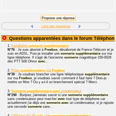
Liste des questions
Questions apparentées dans le forum Téléphoni
1.
Installation
sonnerie
supplémentaire
N°76
: Je suis abonné à
Freebox
, désabonné de France-Télécom et je
suis en ADSL. Puis-je installer une
sonnerie
supplémentaire
sur ma
ligne téléphone. Il s'agit de l'ancienne
sonnerie
magnétique 330-0028
des PTT 500 Ohms
avec
...
2.
Prise
supplémentaire
sur
Freebox
N°30
: Je voudrais brancher une ligne téléphonique
supplémentaire
sur ma
Freebox
, je voudrais savoir comment il faut faire ? Dois-je
mettre un filtre ? Ou y a-t-il un branchement spécial ? Merci.
3.
Sonnerie
supplémentaire
avec
condensateur
N°190
: Bonjour, j'aimerais savoir si une
sonnerie
supplémentaire
sans condensateur peut marcher
avec
tout type de téléphone car
actuellement j'ai déjà une
sonnerie
avec
un condensateur, si je rajoute
une seconde
sonnerie
sans...
4.
Câblages RJ 45
avec
une
sonnerie
supplémentaire