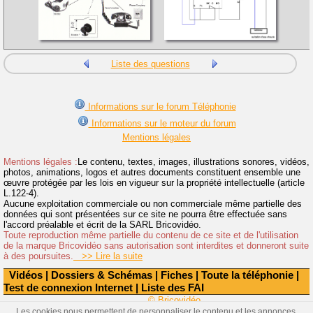
Liste des questions
Informations sur le forum Téléphonie
Informations sur le moteur du forum
Mentions légales
Mentions légales :
Le contenu, textes, images, illustrations sonores, vidéos,
photos, animations, logos et autres documents constituent ensemble une
œuvre protégée par les lois en vigueur sur la propriété intellectuelle (article
L.122-4).
Aucune exploitation commerciale ou non commerciale même partielle des
données qui sont présentées sur ce site ne pourra être effectuée sans
l'accord préalable et écrit de la SARL Bricovidéo.
Toute reproduction même partielle du contenu de ce site et de l'utilisation
de la marque Bricovidéo sans autorisation sont interdites et donneront suite
à des poursuites.
>> Lire la suite
Vidéos
|
Dossiers & Schémas
|
Fiches
|
Toute la téléphonie
|
Test de connexion Internet
|
Liste des FAI
© Bricovidéo
Les cookies nous permettent de personnaliser le contenu et les annonces,