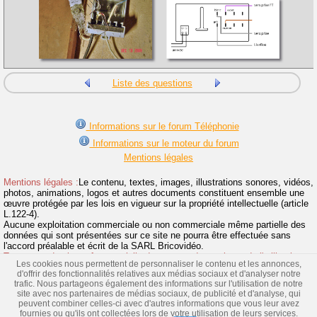
Liste des questions
Informations sur le forum Téléphonie
Informations sur le moteur du forum
Mentions légales
Mentions légales :
Le contenu, textes, images, illustrations sonores, vidéos,
photos, animations, logos et autres documents constituent ensemble une
œuvre protégée par les lois en vigueur sur la propriété intellectuelle (article
L.122-4).
Aucune exploitation commerciale ou non commerciale même partielle des
données qui sont présentées sur ce site ne pourra être effectuée sans
l'accord préalable et écrit de la SARL Bricovidéo.
Toute reproduction même partielle du contenu de ce site et de l'utilisation
Les cookies nous permettent de personnaliser le contenu et les annonces,
de la marque Bricovidéo sans autorisation sont interdites et donneront suite
d'offrir des fonctionnalités relatives aux médias sociaux et d'analyser notre
à des poursuites.
>> Lire la suite
trafic. Nous partageons également des informations sur l'utilisation de notre
site avec nos partenaires de médias sociaux, de publicité et d'analyse, qui
Vidéos
|
Dossiers & Schémas
|
Fiches
|
Toute la téléphonie
|
peuvent combiner celles-ci avec d'autres informations que vous leur avez
Test de connexion Internet
|
Liste des FAI
fournies ou qu'ils ont collectées lors de votre utilisation de leurs services.