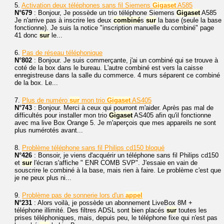
5.
Activation deux téléphones sans fil Siemens
Gigaset
A585
N°679
: Bonjour, Je possède un trio téléphone Siemens
Gigaset
A585
Je n'arrive pas à inscrire les deux
combiné
s
sur
la base (seule la base
fonctionne). Je suis la notice "inscription manuelle du combiné" page
41 donc
sur
le...
6.
Pas de réseau téléphonique
N°802
: Bonjour. Je suis commerçante, j'ai un combiné qui se trouve à
coté de la box dans le bureau. L'autre combiné est vers la caisse
enregistreuse dans la salle du commerce. 4 murs séparent ce combiné
de la box. Le...
7.
Plus de numéro
sur
mon trio
Gigaset
AS405
N°743
: Bonjour. Merci à ceux qui pourront m'aider. Après pas mal de
difficultés pour installer mon trio
Gigaset
AS405 afin qu'il fonctionne
avec ma live Box Orange 5. Je m'aperçois que mes appareils ne sont
plus numérotés avant...
8.
Problème téléphone sans fil Philips cd150 bloqué
N°426
: Bonsoir, je viens d'acquérir un téléphone sans fil Philips cd150
et
sur
l'écran s'affiche " ENR COMB SVP". J'essaie en vain de
souscrire le combiné à la base, mais rien à faire. Le problème c'est que
je ne peux plus ni...
9.
Problème pas de sonnerie lors d'un
appel
N°231
: Alors voilà, je possède un abonnement LiveBox 8M +
téléphone illimité. Des filtres ADSL sont bien placés
sur
toutes les
prises téléphoniques, mais, depuis peu, le téléphone fixe qui n'est pas