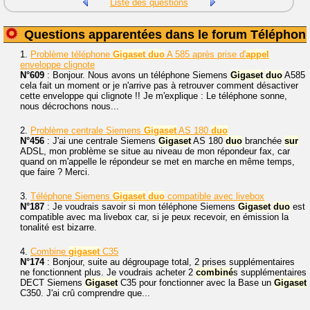
Liste des questions
Questions apparentées dans le forum Téléphoni
1.
Problème téléphone
Gigaset
duo
A 585 après prise d'
appel
enveloppe clignote
N°609
: Bonjour. Nous avons un téléphone Siemens
Gigaset
duo
A585
cela fait un moment or je n'arrive pas à retrouver comment désactiver
cette enveloppe qui clignote !! Je m'explique : Le téléphone sonne,
nous décrochons nous...
2.
Problème centrale Siemens
Gigaset
AS 180
duo
N°456
: J'ai une centrale Siemens
Gigaset
AS 180
duo
branchée
sur
ADSL, mon problème se situe au niveau de mon répondeur fax, car
quand on m'appelle le répondeur se met en marche en même temps,
que faire ? Merci.
3.
Téléphone Siemens
Gigaset
duo
compatible avec livebox
N°187
: Je voudrais savoir si mon téléphone Siemens
Gigaset
duo
est
compatible avec ma livebox car, si je peux recevoir, en émission la
tonalité est bizarre.
4.
Combine
gigaset
C35
N°174
: Bonjour, suite au dégroupage total, 2 prises supplémentaires
ne fonctionnent plus. Je voudrais acheter 2
combiné
s supplémentaires
DECT Siemens
Gigaset
C35 pour fonctionner avec la Base un
Gigaset
C350. J'ai crû comprendre que...