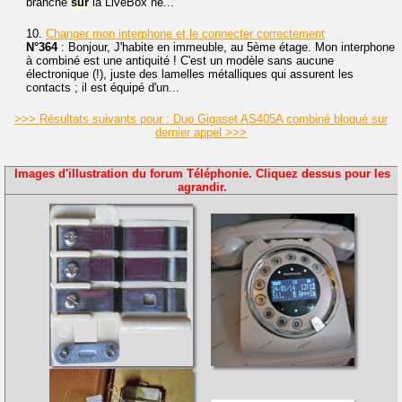
branché
sur
la LiveBox ne...
10.
Changer mon interphone et le connecter correctement
N°364
: Bonjour, J'habite en immeuble, au 5ème étage. Mon interphone
à combiné est une antiquité ! C'est un modèle sans aucune
électronique (!), juste des lamelles métalliques qui assurent les
contacts ; il est équipé d'un...
>>> Résultats suivants pour : Duo Gigaset AS405A combiné bloqué sur
dernier appel >>>
Images d'illustration du forum Téléphonie. Cliquez dessus pour les
agrandir.