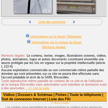
Liste des questions
Informations sur le forum Téléphonie
Informations sur le moteur du forum
Mentions légales
Mentions légales :
Le contenu, textes, images, illustrations sonores, vidéos,
photos, animations, logos et autres documents constituent ensemble une
œuvre protégée par les lois en vigueur sur la propriété intellectuelle (article
L.122-4).
Aucune exploitation commerciale ou non commerciale même partielle des
données qui sont présentées sur ce site ne pourra être effectuée sans
l'accord préalable et écrit de la SARL Bricovidéo.
Toute reproduction même partielle du contenu de ce site et de l'utilisation
de la marque Bricovidéo sans autorisation sont interdites et donneront suite
à des poursuites.
>> Lire la suite
Vidéos
|
Dossiers & Schémas
|
Fiches
|
Toute la téléphonie
|
Test de connexion Internet
|
Liste des FAI
© Bricovidéo
Les cookies nous permettent de personnaliser le contenu et les annonces,