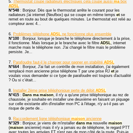
5.
Thermostat coupe radiateurs électriques cela coupe aussi
ma
box
ADSL
N°548
: Bonjour. Dès que le thermostat arrête le courant pour les
radiateurs j'ai internet (Neufbox) qui se coupe en même temps
et
se
remet en route au bout de quelques minutes. Le thermostat est relié au
compteur avec 4...
6.
Problèmes téléphone
ADSL
ne fonctionne plus ensemble
N°100
: Bonjour, lorsque je branche le téléphone directement à la prise,
il fonctionne. Mais lorsque je le branche avec le filtre
ADSL
, internet
marche mais le téléphone non. J'ai changé le filtre mais le problème
persiste. Je...
7.
Parafoudre faut-il le changer pour gagner en stabilité
ADSL
N°664
: Bonjour, J'ai fait un contrôle de mon installation, j'ai également
remplacé mon ancienne prise téléphone T par une prise RJ
et
je
voulais vous demander si ce type de parafoudre est toujours d'actualité
? Ou si c’était...
8.
Installer 2ème prise téléphonique perte de débit
ADSL
N°415
:
Dans
ma
maison
, il n'y a qu'une prise téléphonique au rez de
chaussée, je souhaite en installer une deuxième en faisant un piquage
sur celle existante afin d'installer mon PC à l'étage, n'y a-t-il pas un
risque de perte de...
9.
Raccordement ligne téléphonique
maison
ancienne
N°329
: Bonjour, je viens de m'installer
dans
ma
nouvelle
maison
(
maison
ancienne) mais il n'y a jamais eu de téléphone, le regard PTT
avec toutes les arrivées FT n'est pas de mon côté de la route. Puis-je