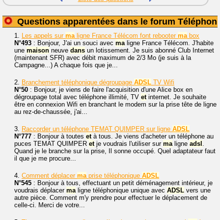
Questions apparentées dans le forum Téléphoni
1.
Les appels sur
ma
ligne France Télécom font rebooter
ma
box
N°493
: Bonjour, J'ai un souci avec
ma
ligne France Télécom. J'habite
une
maison
neuve
dans
un lotissement. Je suis abonné Club Internet
(maintenant SFR) avec débit maximum de 2/3 Mo (je suis à la
Campagne...) A chaque fois que je...
2.
Branchement téléphonique dégroupage
ADSL
TV Wifi
N°50
: Bonjour, je viens de faire l'acquisition d'une Alice box en
dégroupage total avec téléphone illimité, TV
et
internet. Je souhaite
être en connexion Wifi en branchant le modem sur la prise tête de ligne
au rez-de-chaussée, j'ai...
3.
Raccorder un téléphone TEMAT QUIMPER sur ligne
ADSL
N°777
: Bonjour à toutes
et
à tous. Je viens d'acheter un téléphone au
puces TEMAT QUIMPER
et
je voudrais l'utiliser sur
ma
ligne
adsl
.
Quand je le branche sur la prise, Il sonne occupé. Quel adaptateur faut
il que je me procure...
4.
Comment déplacer
ma
prise téléphonique
ADSL
N°545
: Bonjour à tous, effectuant un petit déménagement intérieur, je
voudrais déplacer
ma
ligne téléphonique unique avec
ADSL
vers une
autre pièce. Comment m'y prendre pour effectuer le déplacement de
celle-ci. Merci de votre...