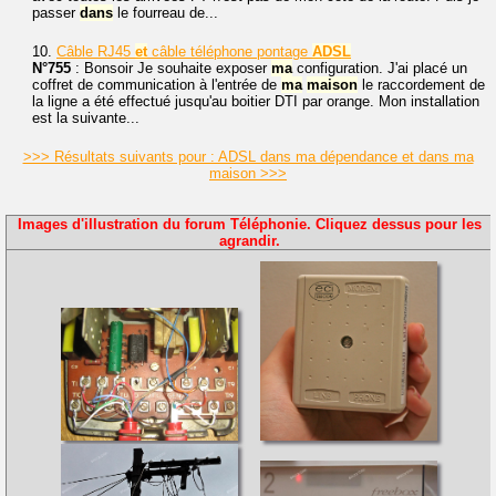
passer
dans
le fourreau de...
10.
Câble RJ45
et
câble téléphone pontage
ADSL
N°755
: Bonsoir Je souhaite exposer
ma
configuration. J'ai placé un
coffret de communication à l'entrée de
ma
maison
le raccordement de
la ligne a été effectué jusqu'au boitier DTI par orange. Mon installation
est la suivante...
>>> Résultats suivants pour : ADSL dans ma dépendance et dans ma
maison >>>
Images d'illustration du forum Téléphonie. Cliquez dessus pour les
agrandir.