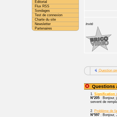
Editorial
Flux RSS
Sondages
Test de connexion
Charte du site
Newsletter
Invité
Partenaires
Question pr
Questions 
1.
Signification
c
N°205
: Bonjour, 
servent de rempla
2.
Problème de fa
N°597
: Bonjour, 