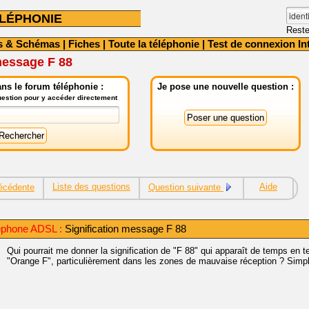
LÉPHONIE
Reste
s & Schémas
|
Fiches
|
Toute la téléphonie
|
Test de connexion In
message F 88
ns le forum téléphonie :
Je pose une nouvelle question :
question pour y accéder directement
Liste des questions
Aide
écédente
Question suivante
éphone ADSL :
Signification message F 88
Qui pourrait me donner la signification de "F 88" qui apparaît de temps en t
"Orange F", particulièrement dans les zones de mauvaise réception ? Simple