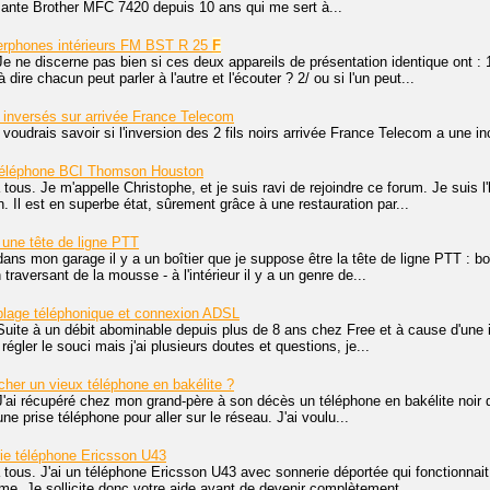
mante Brother MFC 7420 depuis 10 ans qui me sert à...
terphones intérieurs FM BST R 25
F
Je ne discerne pas bien si ces deux appareils de présentation identique ont :
 dire chacun peut parler à l'autre et l'écouter ? 2/ ou si l'un peut...
s inversés sur arrivée France Telecom
 voudrais savoir si l'inversion des 2 fils noirs arrivée France Telecom a une 
éléphone BCI Thomson Houston
 tous. Je m'appelle Christophe, et je suis ravi de rejoindre ce forum. Je suis 
Il est en superbe état, sûrement grâce à une restauration par...
 une tête de ligne PTT
ans mon garage il y a un boîtier que je suppose être la tête de ligne PTT : boîti
traversant de la mousse - à l'intérieur il y a un genre de...
blage téléphonique et connexion ADSL
Suite à un débit abominable depuis plus de 8 ans chez Free et à cause d'une i
régler le souci mais j'ai plusieurs doutes et questions, je...
er un vieux téléphone en bakélite ?
J'ai récupéré chez mon grand-père à son décès un téléphone en bakélite noir 
e prise téléphone pour aller sur le réseau. J'ai voulu...
ie téléphone Ericsson U43
 tous. J'ai un téléphone Ericsson U43 avec sonnerie déportée qui fonctionnait
ème. Je sollicite donc votre aide avant de devenir complètement...