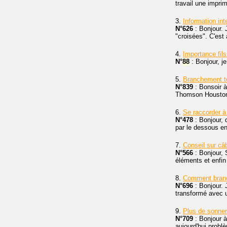
travail une impri
3.
Information in
N°626
: Bonjour. 
"croisées". C'est à
4.
Importance fil
N°
88
: Bonjour, je
5.
Branchement t
N°839
: Bonsoir à
Thomson Houston. 
6.
Se raccorder à
N°478
: Bonjour, d
par le dessous en 
7.
Conseil sur câ
N°566
: Bonjour, 
éléments et enfin 
8.
Comment branch
N°696
: Bonjour. 
transformé avec un
9.
Plus de sonner
N°709
: Bonjour à
aujourd'hui probl