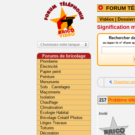
FORUM TÉ
Vidéos
|
Dossier
Signification 
Rechercher da
ou taper le n° d'une 
Choisissez votre langue
Forums de bricolage
Plomberie
Électricité
Papier peint
Peinture
Menuiserie
Question pr
Sols . Carrelages
Maçonnerie
Isolation
217
Problème tél
Chauffage
Climatisation
Écologie Habitat
Invité
Bricolage Créatif Photos
Litiges Travaux
Toitures
Décoration