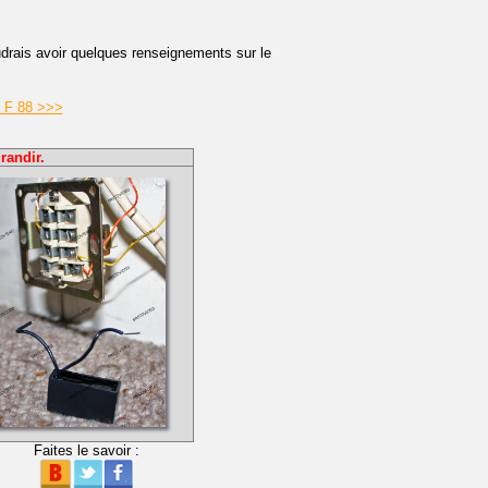
drais avoir quelques renseignements sur le
e F 88 >>>
randir.
Faites le savoir :