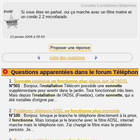
Conseils 5 problèmes téléphone
Invité
Si vous êtes en partiel, oui ça marche avec un filtre maitre et
un condo 2.2 microfarads.
15 janvier 2009 à 05:53
Liste des questions
Questions apparentées dans le forum Téléphoni
1.
Sonnette
extérieure
ne
fonctionne
plus
depuis que j'ai l'ADSL
N°501
: Bonjour, l'
installation
Télécom possède une
sonnette
supplémentaire pour avertir dans le jardin. Tout fonctionnait très bien.
Mais depuis l'
installation
de l'ADSL (Freebox), cette
sonnette
, qui a
été installée d'origine par...
2.
Problèmes téléphone ADSL
ne
fonctionne
plus
ensemble
N°100
: Bonjour, lorsque je branche le téléphone directement à la prise,
il
fonctionne
. Mais lorsque je le branche avec le filtre ADSL, internet
marche mais le téléphone non. J'ai changé le filtre mais le problème
persiste. Je...