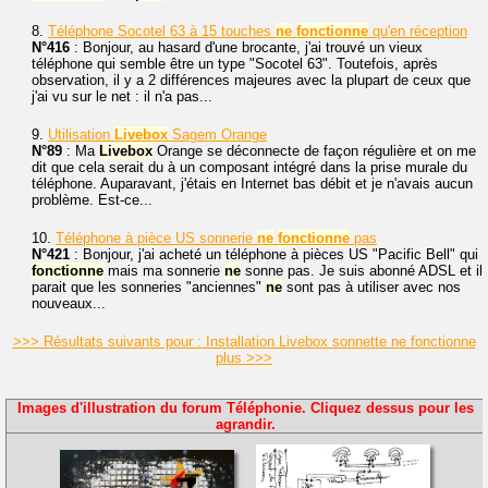
8.
Téléphone Socotel 63 à 15 touches
ne
fonctionne
qu'en réception
N°416
: Bonjour, au hasard d'une brocante, j'ai trouvé un vieux
téléphone qui semble être un type "Socotel 63". Toutefois, après
observation, il y a 2 différences majeures avec la plupart de ceux que
j'ai vu sur le net : il n'a pas...
9.
Utilisation
Livebox
Sagem Orange
N°89
: Ma
Livebox
Orange se déconnecte de façon régulière et on me
dit que cela serait du à un composant intégré dans la prise murale du
téléphone. Auparavant, j'étais en Internet bas débit et je n'avais aucun
problème. Est-ce...
10.
Téléphone à pièce US sonnerie
ne
fonctionne
pas
N°421
: Bonjour, j'ai acheté un téléphone à pièces US "Pacific Bell" qui
fonctionne
mais ma sonnerie
ne
sonne pas. Je suis abonné ADSL et il
parait que les sonneries "anciennes"
ne
sont pas à utiliser avec nos
nouveaux...
>>> Résultats suivants pour : Installation Livebox sonnette ne fonctionne
plus >>>
Images d'illustration du forum Téléphonie. Cliquez dessus pour les
agrandir.