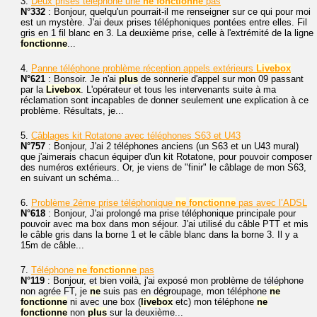
3.
Deux prises téléphone une
ne
fonctionne
pas
N°332
: Bonjour, quelqu'un pourrait-il me renseigner sur ce qui pour moi
est un mystère. J'ai deux prises téléphoniques pontées entre elles. Fil
gris en 1 fil blanc en 3. La deuxième prise, celle à l'extrémité de la ligne
fonctionne
...
4.
Panne téléphone problème réception appels extérieurs
Livebox
N°621
: Bonsoir. Je n'ai
plus
de sonnerie d'appel sur mon 09 passant
par la
Livebox
. L'opérateur et tous les intervenants suite à ma
réclamation sont incapables de donner seulement une explication à ce
problème. Résultats, je...
5.
Câblages kit Rotatone avec téléphones S63 et U43
N°757
: Bonjour, J'ai 2 téléphones anciens (un S63 et un U43 mural)
que j'aimerais chacun équiper d'un kit Rotatone, pour pouvoir composer
des numéros extérieurs. Or, je viens de "finir" le câblage de mon S63,
en suivant un schéma...
6.
Problème 2éme prise téléphonique
ne
fonctionne
pas avec l’ADSL
N°618
: Bonjour, J'ai prolongé ma prise téléphonique principale pour
pouvoir avec ma box dans mon séjour. J'ai utilisé du câble PTT et mis
le câble gris dans la borne 1 et le câble blanc dans la borne 3. Il y a
15m de câble...
7.
Téléphone
ne
fonctionne
pas
N°119
: Bonjour, et bien voilà, j'ai exposé mon problème de téléphone
non agrée FT, je
ne
suis pas en dégroupage, mon téléphone
ne
fonctionne
ni avec une box (
livebox
etc) mon téléphone
ne
fonctionne
non
plus
sur la deuxième...